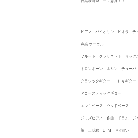
音楽講師全コース急募！！
ピアノ バイオリン ビオラ 
声楽 ボーカル
フルート クラリネット サック
トロンボーン ホルン チュー
クラシックギター エレキギター
アコースティックギター
エレキベース ウッドベース
ジャズピアノ 作曲 ドラム ジ
箏 三味線 DTM その他・・・