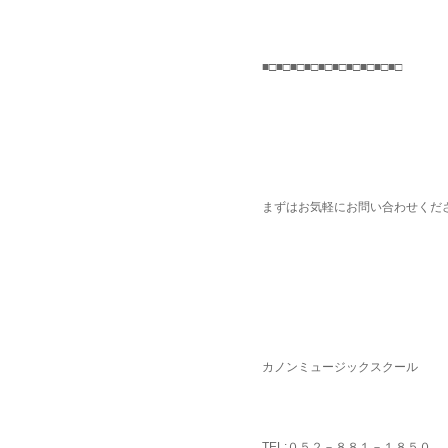
■□■□■□■□■□■□■□■□■□■□
まずはお気軽にお問い合わせくだ
カノンミュージックスクール
TEL:０５２－８８１－１８５０