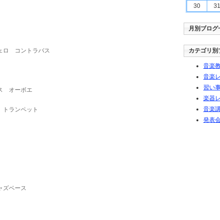
30
3
月別ブログ
チェロ コントラバス
カテゴリ別
音楽教
音楽レ
習い事
ス オーボエ
楽器レ
音楽講
バ トランペット
発表会
ャズベース