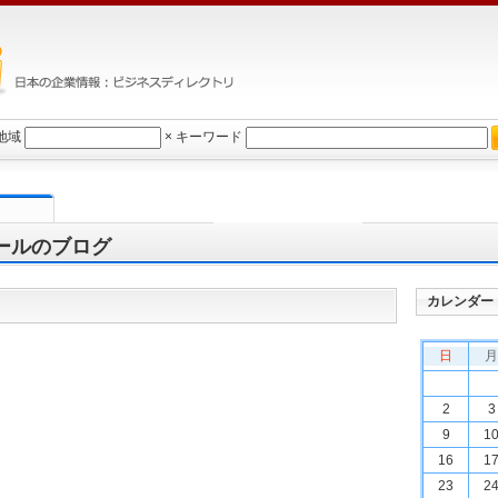
地域
×
キーワード
ールのブログ
カレンダー
日
月
2
3
9
1
16
1
23
2