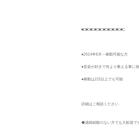
■□■□■□■□■□■□■□■□■□■□
●2014年6月～稼動可能な方
●音楽が好きで何より教える事に
●稼動は2日以上でも可能
詳細はご相談ください.
◆講師経験のない方でも大歓迎で