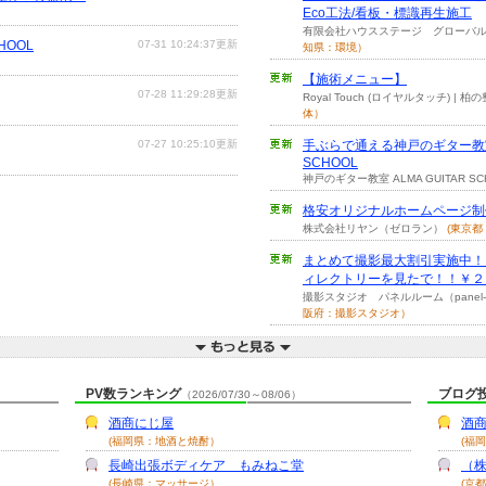
Eco工法/看板・標識再生施工
有限会社ハウスステージ グローバ
HOOL
07-31 10:24:37更新
知県：環境）
【施術メニュー】
07-28 11:29:28更新
Royal Touch (ロイヤルタッチ) |
体）
07-27 10:25:10更新
手ぶらで通える神戸のギター教室A
SCHOOL
神戸のギター教室 ALMA GUITAR SC
格安オリジナルホームページ制
株式会社リヤン（ゼロラン）
(東京都
まとめて撮影最大割引実施中！
ィレクトリーを見たで！！￥２
撮影スタジオ パネルルーム（panel
阪府：撮影スタジオ）
PV数ランキング
ブログ
（2026/07/30～08/06）
酒商にじ屋
酒
(福岡県：地酒と焼酎）
(福
長崎出張ボディケア もみねこ堂
（
送
(長崎県：マッサージ）
(京