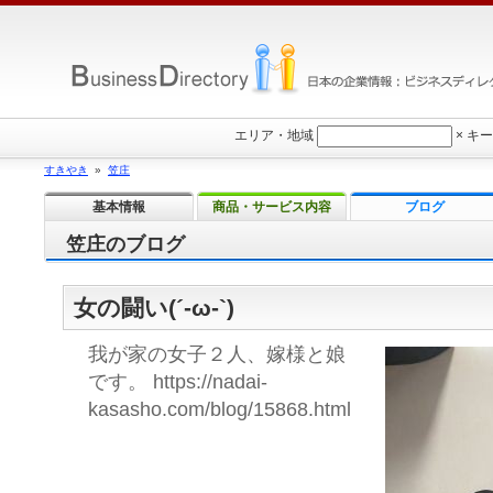
エリア・地域
×
キー
すきやき
»
笠庄
基本情報
商品・サービス内容
ブログ
笠庄のブログ
女の闘い(´-ω-`)
我が家の女子２人、嫁様と娘
です。 https://nadai-
kasasho.com/blog/15868.html