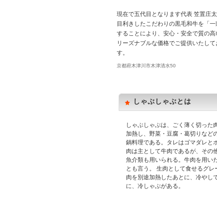
現在で五代目となります代表 笠置庄太
目利きしたこだわりの黒毛和牛を「一
することにより、安心・安全で質の高
リーズナブルな価格でご提供いたして
す。
京都府木津川市木津清水50
しゃぶしゃぶとは
しゃぶしゃぶは、ごく薄く切った
加熱し、野菜・豆腐・葛切りなど
鍋料理である。タレはゴマダレと
肉は主として牛肉であるが、その
魚介類も用いられる。牛肉を用い
とも言う。 生肉として食せるグレ
肉を別途加熱したあとに、冷やし
に、冷しゃぶがある。