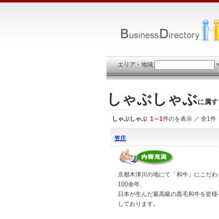
エリア・地域
しゃぶしゃぶ
に属す
しゃぶしゃぶ
1～1
件のを表示 ／ 全1件
笠庄
京都木津川の地にて「和牛」にこだわ
100余年、
日本が生んだ最高級の黒毛和牛を皆様
しております。