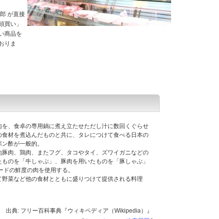
郎 が直接
頭買い」
い商品を
おりま
肉を、食卓の専用鍋に煮え立たせただし汁に数回くぐらせ
の食材を煮込んだものと共に、タレにつけて食べる日本の
ポン酢が一般的。
他豚肉、鶏肉、またフグ、タコやタイ、ズワイガニなどの
たものを「牛しゃぶ」、豚肉を用いたものを「豚しゃぶ」
ードの鮮度の肉を使用する。
て野菜など他の食材とともに盛りつけて提供される料理
出典: フリー百科事典『ウィキペディア（Wikipedia）』