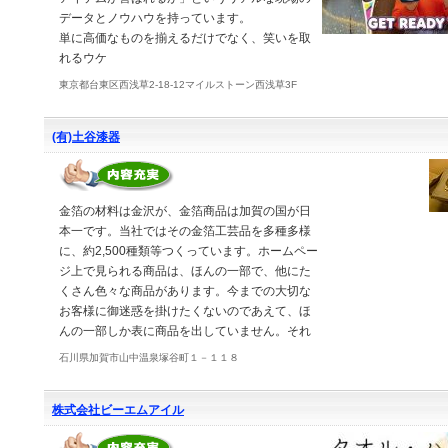
データとノウハウを持っています。
単に高価なものを揃えるだけでなく、笑いを取
れるウケ
東京都台東区西浅草2-18-12マイルストーン西浅草3F
(有)土谷漆器
金箔の材料は金沢が、金箔商品は加賀の国が日
本一です。当社ではその金箔工芸品を多種多様
に、約2,500種類等つくっています。ホームペー
ジ上で見られる商品は、ほんの一部で、他にた
くさん色々な商品があります。今までの大切な
お客様に御迷惑を掛けたくないのであえて、ほ
んの一部しか表に商品を出していません。それ
石川県加賀市山中温泉塚谷町１－１１８
株式会社ビーエムアイル