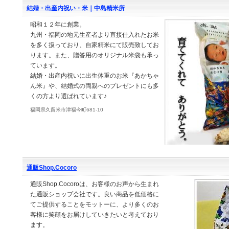
結婚・出産内祝い・米｜中島精米所
昭和１２年に創業。
九州・福岡の地元生産者より直接仕入れたお米
を多く扱っており、自家精米にて販売致してお
ります。また、贈答用のオリジナル米袋も承っ
ています。
結婚・出産内祝いに出生体重のお米『あかちゃ
ん米』や、結婚式の両親へのプレゼントにも多
くの方より選ばれています♪
福岡県久留米市津福今町681-10
通販Shop.Cocoro
通販Shop.Cocoroは、お客様のお声から生まれ
た通販ショップ会社です。良い商品を低価格に
てご提供することをモットーに、より多くのお
客様に笑顔をお届けしていきたいと考えており
ます。