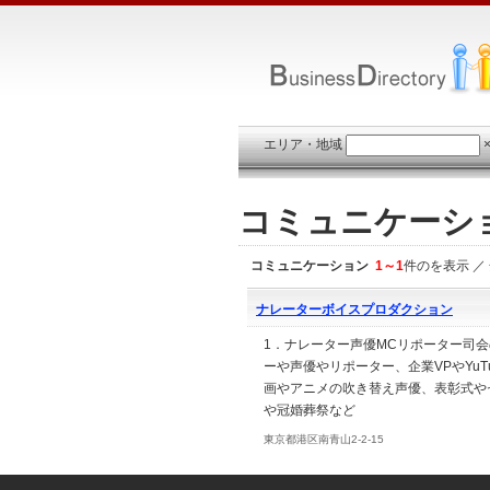
エリア・地域
コミュニケーシ
コミュニケーション
1～1
件のを表示 ／
ナレーターボイスプロダクション
1．ナレーター声優MCリポーター司会
ーや声優やリポーター、企業VPやYu
画やアニメの吹き替え声優、表彰式や
や冠婚葬祭など
東京都港区南青山2-2-15