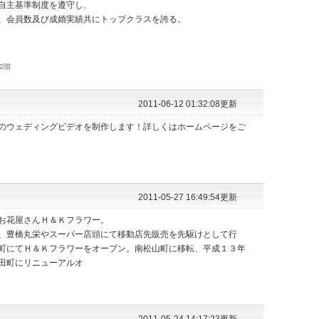
自主基準制度を遵守し、
、会員数及び成婚実績共にトップクラスを誇る。
2階
2011-06-12 01:32:08更新
のウェディングビデオを制作します！詳しくはホームページをご
2011-05-27 16:49:54更新
お花屋さんＨ＆Ｋフラワー。
、豊橋丸栄やスーパー店頭にて移動店先販売を先駆けとして行
町にてＨ＆Ｋフラワーをオープン。南松山町に移転、平成１３年
田町にリニューアルオ