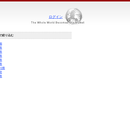
ログイン
で絞り込む
都
県
県
県
県
県
川県
府
県