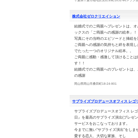
千葉県千葉市稲毛区宮野木町1652-96メゾン
株式会社ゼロクリエイション
結婚式でのご両親へプレゼントは、オ
ックスの「ご両親への感謝の絵本」！
写真にその当時のエピソードと挿絵を
ご両親への感謝の気持ちと絆を表現し
でたった一つのオリジナル絵本。。
ご両親に感動・感激して頂けることは
す！！
結婚式でのご両親へのプレゼントは、
の感謝
岡山県岡山市桑田町18-24-901
サプライズプロデュースオフィス レゴ
サプライズプロデュースオフィス レ
日』を最高のサプライズ演出(プレゼ
サービスをおこなっております。
今までに無い”サプライズ演出”をしま
愛する恋人、大切な家族、そし