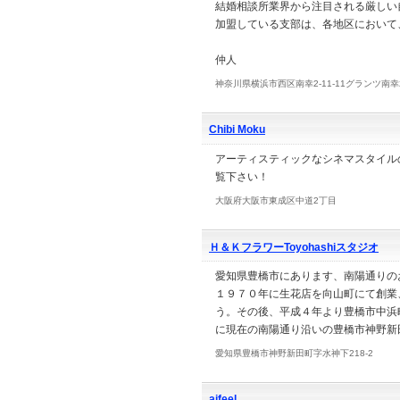
結婚相談所業界から注目される厳しい
加盟している支部は、各地区において
仲人
神奈川県横浜市西区南幸2-11-11グランツ南幸
Chibi Moku
アーティスティックなシネマスタイル
覧下さい！
大阪府大阪市東成区中道2丁目
Ｈ＆ＫフラワーToyohashiスタジオ
愛知県豊橋市にあります、南陽通りの
１９７０年に生花店を向山町にて創業
う。その後、平成４年より豊橋市中浜
に現在の南陽通り沿いの豊橋市神野新
愛知県豊橋市神野新田町字水神下218-2
aifeel