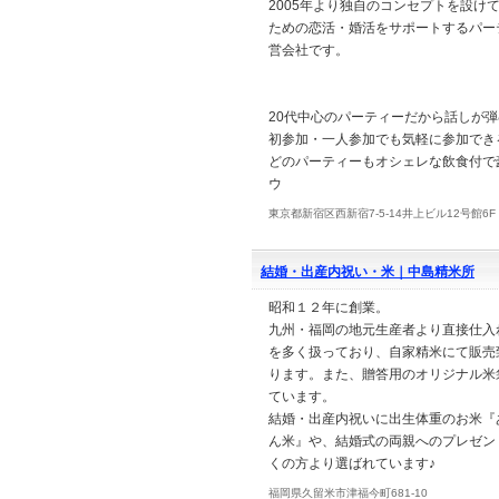
2005年より独自のコンセプトを設けて
ための恋活・婚活をサポートするパー
営会社です。
20代中心のパーティーだから話しが弾
初参加・一人参加でも気軽に参加でき
どのパーティーもオシェレな飲食付で
ウ
東京都新宿区西新宿7-5-14井上ビル12号館6F
結婚・出産内祝い・米｜中島精米所
昭和１２年に創業。
九州・福岡の地元生産者より直接仕入
を多く扱っており、自家精米にて販売
ります。また、贈答用のオリジナル米
ています。
結婚・出産内祝いに出生体重のお米『
ん米』や、結婚式の両親へのプレゼン
くの方より選ばれています♪
福岡県久留米市津福今町681-10