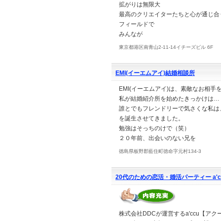
拡がりは無限大
最高のクリエイターたちと心が通じ合
フィールドで
みんなが
東京都港区南青山2-11-14イチーズビル 6F
EMI(イーエムアイ)結婚相談所
EMI(イーエムアイ)は、素敵なお相
私が結婚紹介所を始めたきっかけは…
誰とでもフレンドリーで気さくな私は
を誕生させてきました。
勉強はそっちのけで（笑）
２０年前、出会いのない兄を
徳島県板野郡藍住町徳命字元村134-3
20代のための恋活・婚活パーティー a'
株式会社DDCが運営するa'ccu【アク