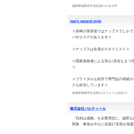
福岡県福岡市中央区港1-2-18-23F
nap’s natural style
☆長崎の美容室ではナップスでしかで
パやエステがあります☆
☆ナップスは全員がスタイリスト☆
☆国家資格者による安心♪安全なまつ
☆
☆ブライダルも好評で専門誌の表紙の
クも担当しています☆
長崎県長崎市住吉町4-12フォーレ住吉1Ｆ
株式会社パルティール
「目的は成婚」を企業理念に、誠実な
関東、東海を中心に全国17支部が加