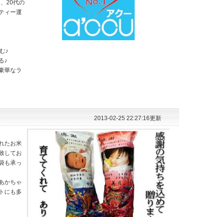
、20代の
ティー運
む♪
る♪
豪華なラ
2013-02-25 22:27:16更新
れたお米
致してお
袋も承っ
あかちゃ
トにも多