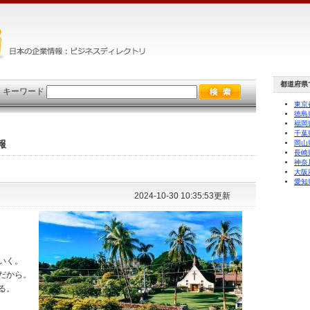
都道府県
×
キーワード
東京
徳島
福岡
千葉
報
岡山
長崎
神奈
大阪
愛知
2024-10-30 10:35:53更新
いく。
だから。
る。