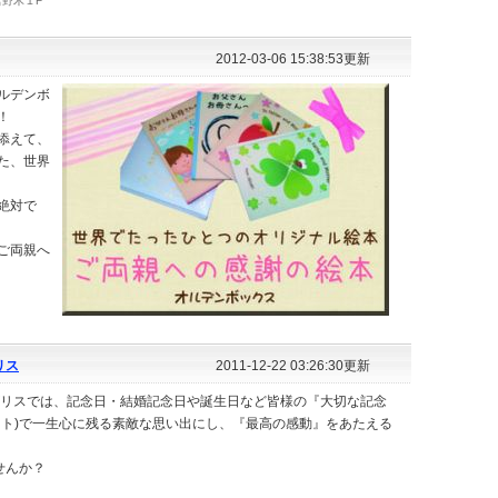
宮野木１F
2012-03-06 15:38:53更新
ルデンボ
！
添えて、
た、世界
絶対で
ご両親へ
リス
2011-12-22 03:26:30更新
ゴリスでは、記念日・結婚記念日や誕生日など皆様の『大切な記念
ント)で一生心に残る素敵な思い出にし、『最高の感動』をあたえる
せんか？