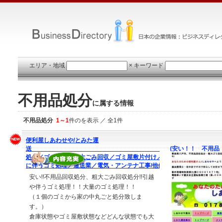
エリア・地域
×
キーワード
不用品処分
に属する情報
不用品処分
1～1
件のを表示 ／ 全1件
便利屋しあわせや/とみた運
送 (安い！！ 不用品
処分／ゴミ処理／粗大ごみ回収／ゴミ屋敷片付け／遺品整理／引越／引越
に伴うゴミ処理／運送業／電気・アンテナ工事/他便利屋）
安い!!不用品回収処分、粗大ごみ回収処分!!引越
や伴うゴミ処理！！大量のゴミ処理！！
（１個のゴミから家の中丸ごと処分致しま
す。）
倉庫状態やゴミ屋敷状態などどんな状態でも大