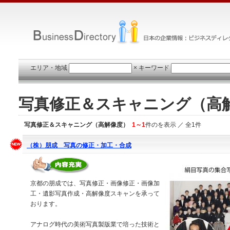
エリア・地域
×
キーワード
写真修正＆スキャニング（高
写真修正＆スキャニング（高解像度）
1～1
件のを表示 ／ 全1件
（株）朋成 写真の修正・加工・合成
京都の朋成では、写真修正・画像修正・画像加
工・遺影写真作成・高解像度スキャンを承って
おります。
アナログ時代の美術写真製版業で培った技術と