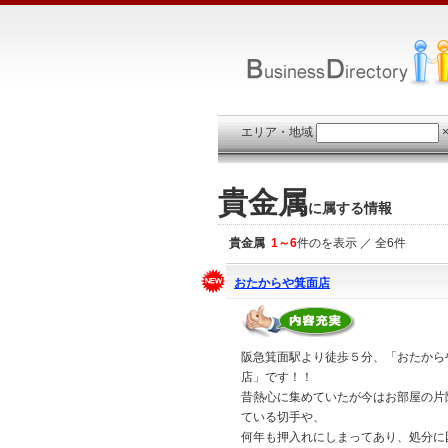
エリア・地域
貴金属
に属する情報
貴金属
1～6
件のを表示 ／ 全6件
おたからや箕面店
阪急箕面駅より徒歩５分、「おたから
店」です！！
昔熱心に集めていたが今はお部屋の片
ている切手や、
何年も押入れにしまってあり、処分に