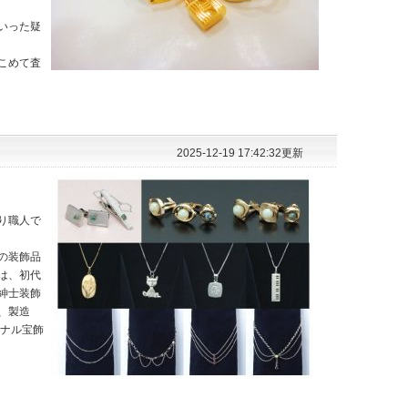
いった疑
こめて査
2025-12-19 17:42:32更新
り職人で
の装飾品
は、初代
紳士装飾
、製造
ジナル宝飾