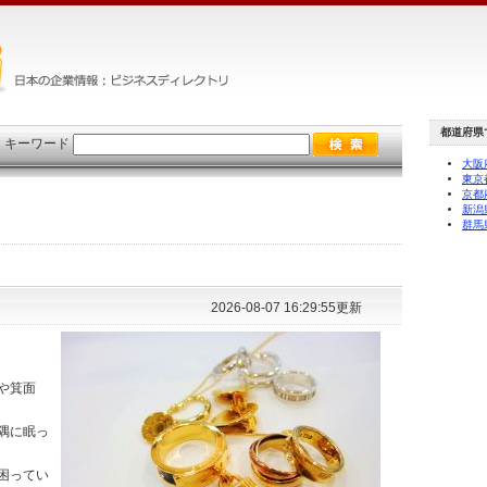
都道府県
×
キーワード
大阪
東京
京都
新潟
群馬
2026-08-07 16:29:55更新
や箕面
隅に眠っ
困ってい