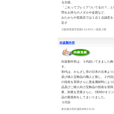
る古銭、
「これってプレミアついてるの？」と
問をお持ちのメダルや金貨など、
おたからや箕面店では１点１点誠意を
定さ
大阪府箕面市箕面5-13-45サン箕面２階
向坂製作所
向坂製作所は、３代続いてきました飾
す。
初代は、かんざし等の日本の古来より
及び婦人宝飾品の職人と致し、２代目
の技術を習得さらに貴金属材料により
品及びご婦人向け宝飾品の技術を習得
業、卸業を営業さらに、OEMやオリ
品の製造卸をしてまいりました。
３代目
東京都大田区蒲田本町2-9-19