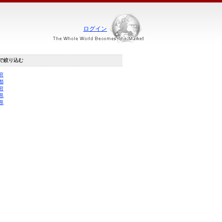
ログイン
で絞り込む
府
都
府
県
県