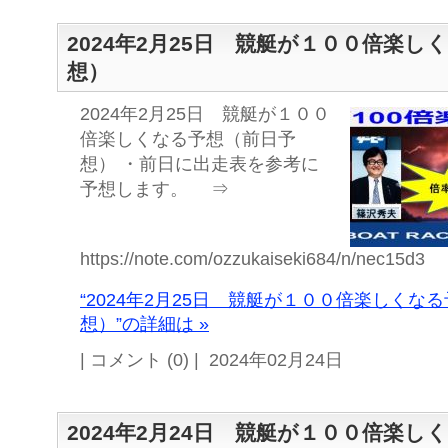
2024年2月25日 競艇が１００倍楽し
想）
2024年2月25日 競艇が１００
倍楽しくなる予想（前日予
想） ・前日に出走表を参考に
予想します。 ⇒
https://note.com/ozzukaiseki684/n/nec15d3
“2024年2月25日 競艇が１００倍楽しくな
想）”の詳細は »
| コメント (0) | 2024年02月24日
2024年2月24日 競艇が１００倍楽し