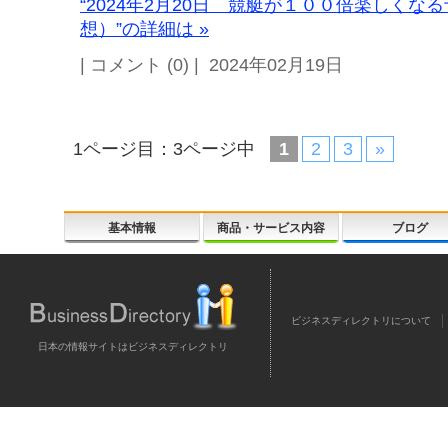
“2024年2月20日 競艇が１００倍楽しくな
想）”の詳細は »
| コメント (0) | 2024年02月19日
1ページ目：3ページ中
1
2
3
»
基本情報
商品・サービス内容
ブログ
ビジネスディレクトリについて
日本の情報サイトはビジネスディレクトリ