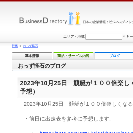
エリア・地域
×
キー
競馬
»
おっず怪石
基本情報
商品・サービス内容
ブログ
おっず怪石のブログ
2023年10月25日 競艇が１００倍楽
予想）
2023年10月25日 競艇が１００倍楽しくな
・前日に出走表を参考に予想します。