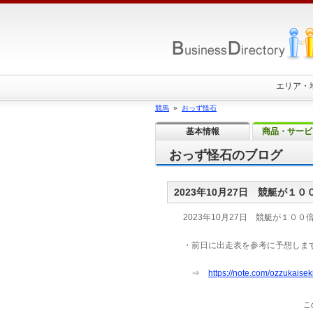
エリア・
競馬
»
おっず怪石
基本情報
商品・サービ
おっず怪石のブログ
2023年10月27日 競艇が
2023年10月27日 競艇が１０
・前日に出走表を参考に予想しま
⇒
https://note.com/ozzukais
こ