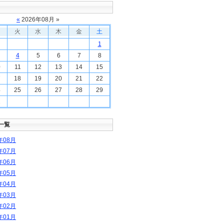
«
2026
年
08
月 »
火
水
木
金
土
1
4
5
6
7
8
0
11
12
13
14
15
7
18
19
20
21
22
4
25
26
27
28
29
1
一覧
年
08
月
年
07
月
年
06
月
年
05
月
年
04
月
年
03
月
年
02
月
年
01
月