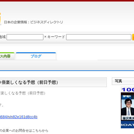
地域
×
キーワード
ス内容
ブログ
写真
１００倍楽しくなる予想（前日予想）
０倍楽しくなる予想（前日予想）
す。
eki684/n/n82e161d8cc4b
の企業へのお問合せはこちらから