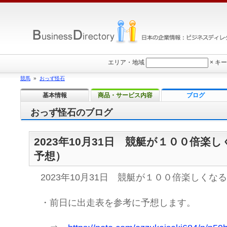
エリア・地域
×
キー
競馬
»
おっず怪石
基本情報
商品・サービス内容
ブログ
おっず怪石のブログ
2023年10月31日 競艇が１００倍楽
予想）
2023年10月31日 競艇が１００倍楽しくな
・前日に出走表を参考に予想します。