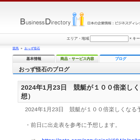
エリア・地域
×
キー
競馬
»
おっず怪石
基本情報
商品・サービス内容
ブログ
おっず怪石のブログ
2024年1月23日 競艇が１００倍楽し
想）
2024年1月23日 競艇が１００倍楽しくな
・前日に出走表を参考に予想します。