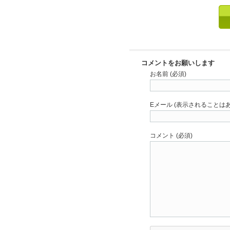
コメントをお願いします
お名前 (必須)
Eメール (表示されることはあ
コメント (必須)