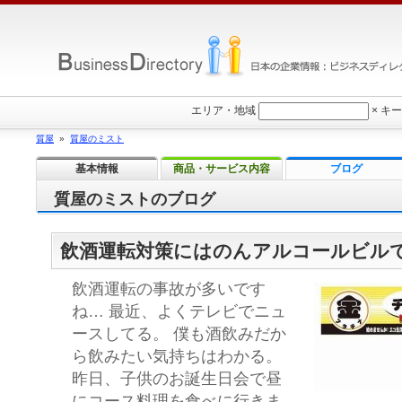
エリア・地域
×
キー
質屋
»
質屋のミスト
基本情報
商品・サービス内容
ブログ
質屋のミストのブログ
飲酒運転対策にはのんアルコールビル
飲酒運転の事故が多いです
ね… 最近、よくテレビでニュ
ースしてる。 僕も酒飲みだか
ら飲みたい気持ちはわかる。
昨日、子供のお誕生日会で昼
にコース料理を食べに行きま