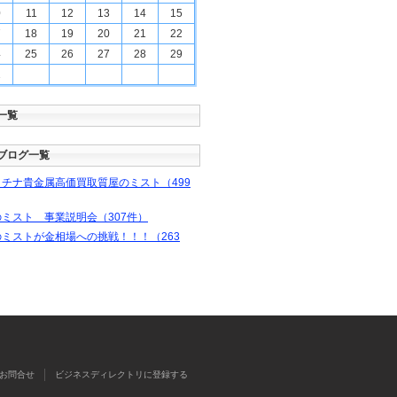
0
11
12
13
14
15
7
18
19
20
21
22
4
25
26
27
28
29
1
一覧
ブログ一覧
チナ貴金属高価買取質屋のミスト（499
ミスト 事業説明会（307件）
ミストが金相場への挑戦！！！（263
お問合せ
ビジネスディレクトリに登録する