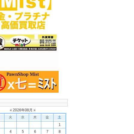
«
2026
年
08
月 »
火
水
木
金
土
1
4
5
6
7
8