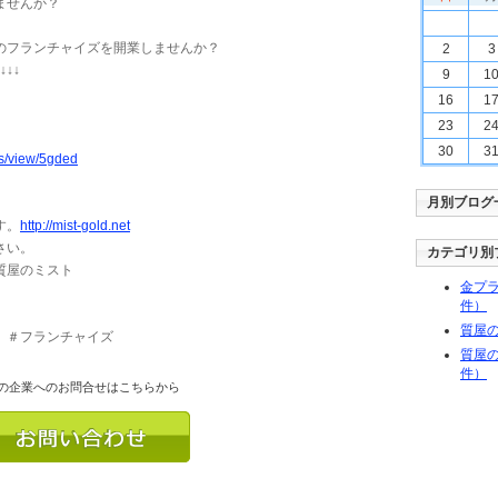
ませんか？
のフランチャイズを開業しませんか？
2
3
↓↓
9
1
16
1
23
2
30
3
es/view/5gded
月別ブログ
す。
http://mist-gold.net
さい。
カテゴリ別
店質屋のミスト
金プラ
件）
質屋の
 ＃フランチャイズ
質屋の
件）
の企業へのお問合せはこちらから