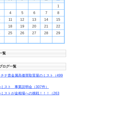
1
4
5
6
7
8
0
11
12
13
14
15
7
18
19
20
21
22
4
25
26
27
28
29
1
一覧
ブログ一覧
チナ貴金属高価買取質屋のミスト（499
ミスト 事業説明会（307件）
ミストが金相場への挑戦！！！（263