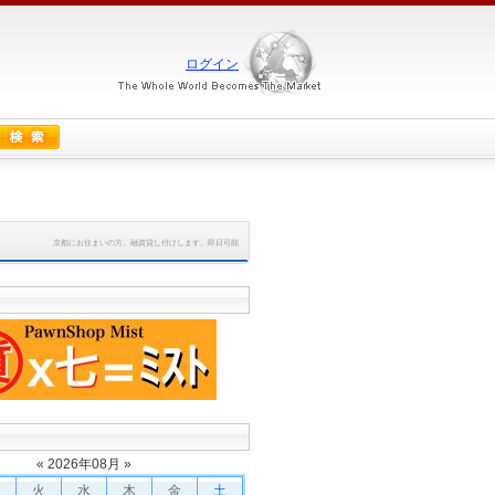
ログイン
京都にお住まいの方、融資貸し付けします。即日可能
«
2026
年
08
月 »
火
水
木
金
土