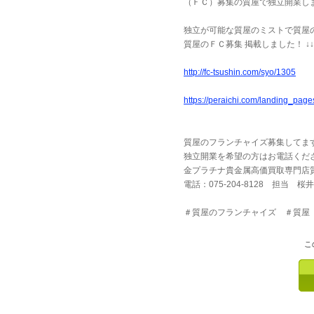
（ＦＣ）募集の質屋で独立開業し
独立が可能な質屋のミストで質屋
質屋のＦＣ募集 掲載しました！ ↓↓↓
http://fc-tsushin.com/syo/1305
https://peraichi.com/landing_pag
質屋のフランチャイズ募集してま
独立開業を希望の方はお電話くだ
金プラチナ貴金属高価買取専門
電話：075-204-8128 担当 桜井
＃質屋のフランチャイズ ＃質屋
こ