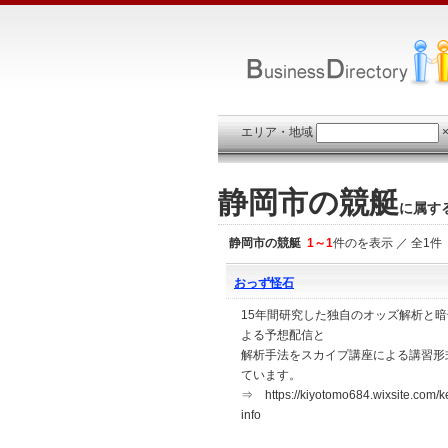
エリア・地域
静岡市の競艇
に属す
静岡市の競艇
1～1
件のを表示 ／ 全1件
おっず怪石
15年間研究した独自のオッズ解析と
よる予想配信と
解析手法をスカイプ講座による講習形
ています。
⇒ https://kiyotomo684.wixsite.com/k
info