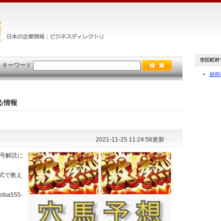
市区町村
×
キーワード
静岡
る情報
2021-11-25 11:24:56更新
暗号解読に
式で教え
eiba555-