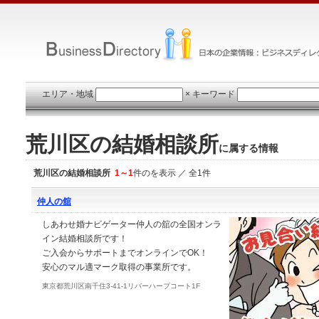
エリア・地域
×
キーワード
荒川区の結婚相談所
に属する情報
荒川区の結婚相談所
1～1
件のを表示 ／ 全1件
仲人の舘
しあわせ婚ナビゲーター仲人の舘の全国オンラ
イン結婚相談所です！
ご入会からサポートまでオンラインでOK！
安心のマル適マーク取得の事業所です。
東京都荒川区南千住3-41-1リバーハープコート1F