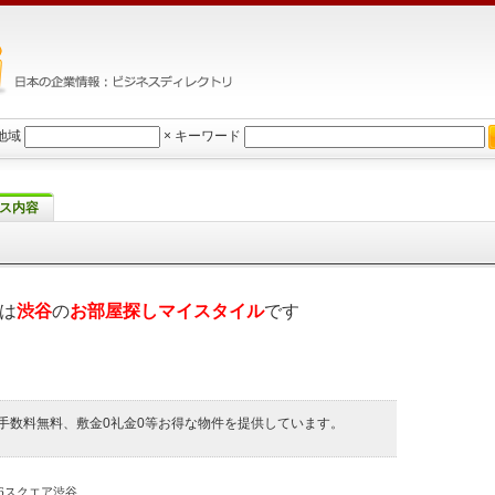
地域
×
キーワード
ス内容
は
渋谷
の
お部屋探しマイスタイル
です
手数料無料、敷金0礼金0等お得な物件を提供しています。
-6スクエア渋谷