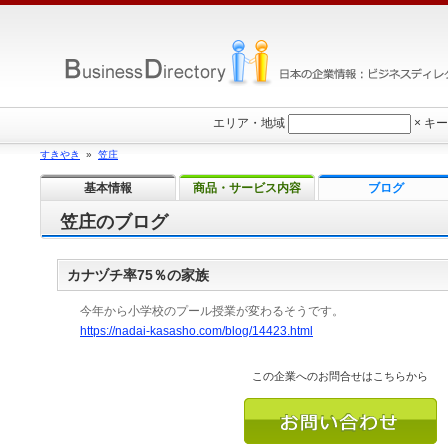
エリア・地域
×
キー
すきやき
»
笠庄
基本情報
商品・サービス内容
ブログ
笠庄のブログ
カナヅチ率75％の家族
今年から小学校のプール授業が変わるそうです。
https://nadai-kasasho.com/blog/14423.html
この企業へのお問合せはこちらから