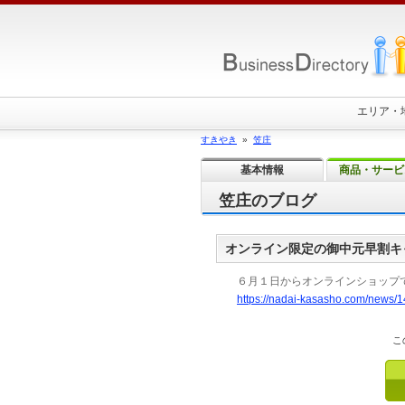
エリア・
すきやき
»
笠庄
基本情報
商品・サービ
笠庄のブログ
オンライン限定の御中元早割キ
６月１日からオンラインショップ
https://nadai-kasasho.com/news/1
こ