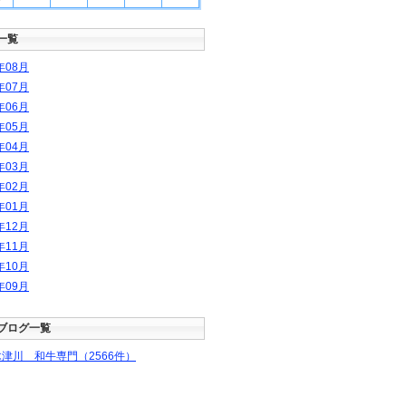
一覧
年
08
月
年
07
月
年
06
月
年
05
月
年
04
月
年
03
月
年
02
月
年
01
月
年
12
月
年
11
月
年
10
月
年
09
月
ブログ一覧
津川 和牛専門（2566件）