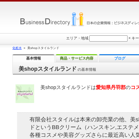
エリア・地域
×
キー
化粧水
» 美shopスタイルランド
基本情報
商品・サービス内容
ブログ
美shopスタイルランド
の基本情報
美shopスタイルランド
は
愛知県丹羽郡
の
コ
有限会社スタイルは本来の卸売業の他、美s
ドというBBクリーム（ハンスキン,エステ
各種コスメや美容グッズさらに最近高い人