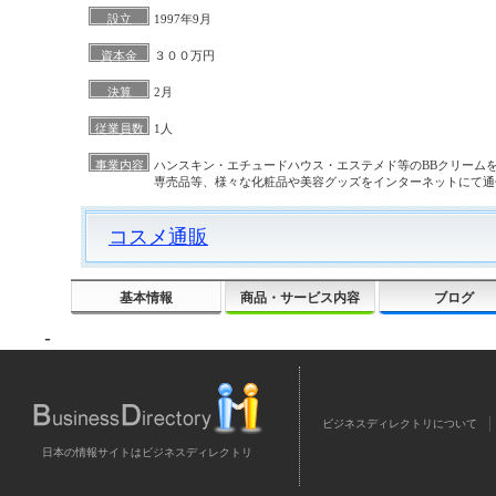
設立
1997年9月
資本金
３００万円
決算
2月
従業員数
1人
事業内容
ハンスキン・エチュードハウス・エステメド等のBBクリーム
専売品等、様々な化粧品や美容グッズをインターネットにて通
コスメ通販
基本情報
商品・サービス内容
ブログ
-
ビジネスディレクトリについて
日本の情報サイトはビジネスディレクトリ