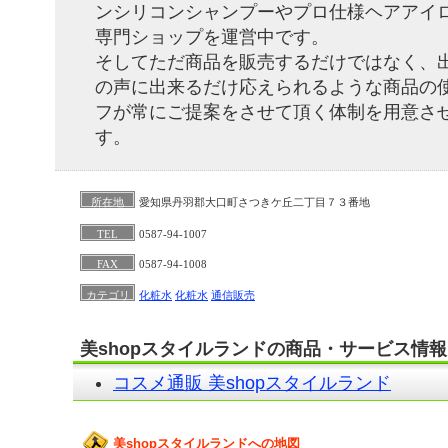
ンシリコンシャンプーやプロ仕様ヘアアイ
専門ショップを運営中です。
そしてただ商品を販売するだけではなく、
の声に出来るだけ応えられるような商品の
フが常にご提案をさせて頂く体制を用意さ
す。
所在地
愛知県丹羽郡大口町さつきケ丘二丁目７３番地
TEL
0587-94-1007
FAX
0587-94-1008
カテゴリ
化粧水
化粧水
通信販売
美shopスタイルランドの商品・サービス情報
コスメ通販 美shopスタイルランド
美shopスタイルランドへの地図