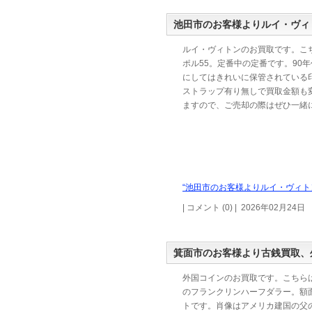
池田市のお客様よりルイ・ヴィ
ルイ・ヴィトンのお買取です。こ
ポル55。定番中の定番です。90
にしてはきれいに保管されている
ストラップ有り無しで買取金額も
ますので、ご売却の際はぜひ一緒
“池田市のお客様よりルイ・ヴィト
| コメント (0) | 2026年02月24日
箕面市のお客様より古銭買取、
外国コインのお買取です。こちら
のフランクリンハーフダラー。額面
トです。肖像はアメリカ建国の父