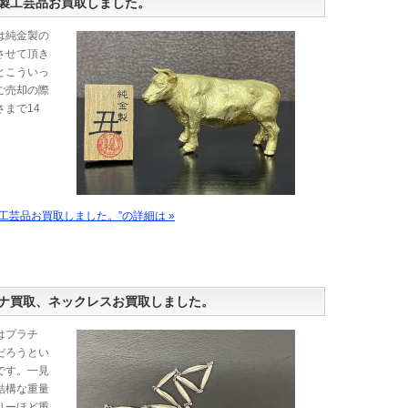
製工芸品お買取しました。
は純金製の
させて頂き
とこういっ
ご売却の際
まで14
工芸品お買取しました。”の詳細は »
ナ買取、ネックレスお買取しました。
はプラチ
だろうとい
です。一見
結構な重量
リーほど重