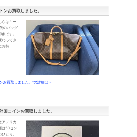
トンお買取しました。
ちらはキー
年代のバッグ
印象です。
変わってき
にお持
ンお買取しました。”の詳細は »
外国コインお買取しました。
はアメリカ
は50セン
のひとり、