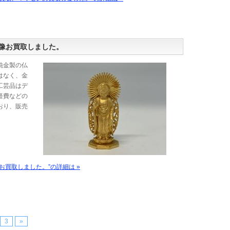
像お買取しました。
純金製の仏
はなく、金
工芸品はデ
経費などの
おり、販売
お買取しました。”の詳細は »
3
»