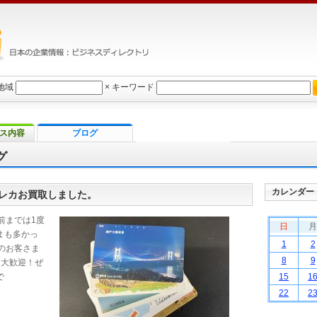
地域
×
キーワード
ス内容
ブログ
グ
カレンダー
レカお買取しました。
前までは1度
日
月
まも多かっ
1
2
のお客さま
8
9
も大歓迎！ぜ
で
15
1
22
2