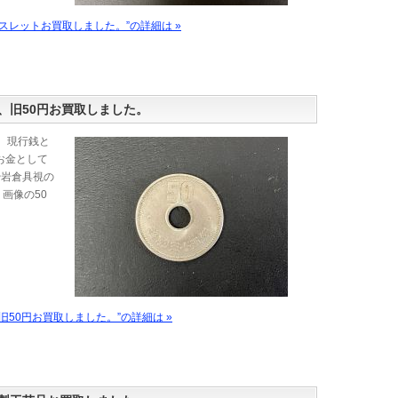
スレットお買取しました。”の詳細は »
、旧50円お買取しました。
。現行銭と
お金として
や岩倉具視の
画像の50
50円お買取しました。”の詳細は »