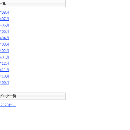
一覧
年
08
月
年
07
月
年
06
月
年
05
月
年
04
月
年
03
月
年
02
月
年
01
月
年
12
月
年
11
月
年
10
月
年
09
月
ブログ一覧
2929件）