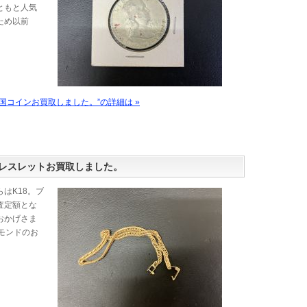
ともと人気
ため以前
国コインお買取しました。”の詳細は »
レスレットお買取しました。
はK18。ブ
査定額とな
おかげさま
モンドのお