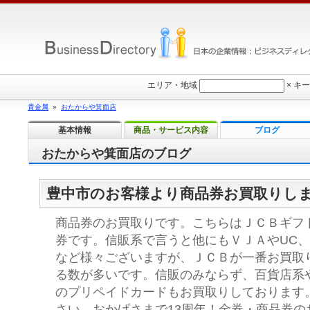
エリア・地域
×
キー
貴金属
»
おたからや箕面店
基本情報
商品・サービス内容
ブログ
おたからや箕面店のブログ
豊中市のお客様より商品券お買取りし
商品券のお買取りです。こちらはＪＣＢギフト
券です。信販系で言うと他にもＶＪＡやUC
など様々ございますが、ＪＣＢが一番お買取
る数が多いです。信販のみならず、百貨店系
のプリペイドカードもお買取りしております
さい。おかげさまで13周年！金券・商品券の