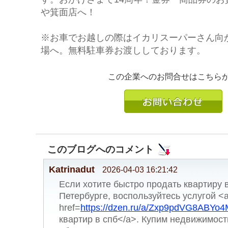
や箕面店へ！
※お車でお越しの際はイカリスーパーさん向
場へ。無料駐車券お渡ししております。
この企業へのお問合せはこちら
このブログへのコメント
Katrinadut
2026-04-03 16:21:42
Если хотите быстро продать квартиру 
Петербурге, воспользуйтесь услугой <
href=
https://dzen.ru/a/Zxp9pdVG8ABYo
квартир в спб</a>. Купим недвижимост