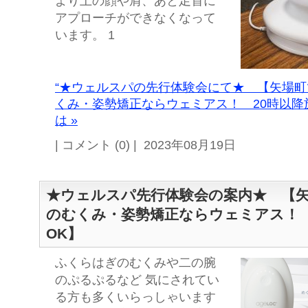
より上の顔や肩、あと足首に
アプローチができなくなって
います。 1
“★ウェルスパの先行体験会にて★ 【矢場
くみ・姿勢矯正ならウェミアス！ 20時以降
は »
| コメント (0) | 2023年08月19日
★ウェルスパ先行体験会の案内★ 【
のむくみ・姿勢矯正ならウェミアス！ 
OK】
ふくらはぎのむくみや二の腕
のぷるぷるなど 気にされてい
る方も多くいらっしゃいます