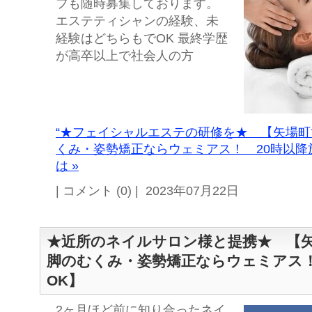
フも随時募集しております。
エステティシャンの経験、未
経験はどちらもでOK 最終学歴
が高卒以上で社会人の方
“★フェイシャルエステの研修を★ 【矢場
くみ・姿勢矯正ならウェミアス！ 20時以降
は »
| コメント (0) | 2023年07月22日
★近所のネイルサロン様と提携★ 【
脚のむくみ・姿勢矯正ならウェミアス！
OK】
2ヶ月ほど前に知り合ったネイ