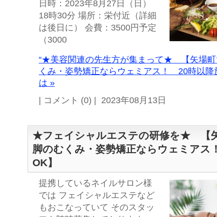
日時：2023年8月27日（日）
18時30分 場所：栄付近（詳細
は後日に） 会費：3500円予定
（3000
“★美容関連の先生方が集まって★ 【矢場
くみ・姿勢矯正ならウェミアス！ 20時以降
は »
| コメント (0) | 2023年08月13日
★フェイシャルエステの研修を★ 【
脚のむくみ・姿勢矯正ならウェミアス！
OK】
提携しているネイルサロン様
では フェイシャルエステなど
もおこなっていて そのスタッ