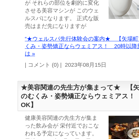
が それらの部位を劇的に変化
させる美容マシンが このウェ
ルスパになります。 正式な販
売はまだ先になりますが
“★ウェルスパ先行体験会の案内★ 【矢場
くみ・姿勢矯正ならウェミアス！ 20時以降
は »
| コメント (0) | 2023年08月15日
★美容関連の先生方が集まって★ 【
のむくみ・姿勢矯正ならウェミアス！ 
OK】
健康美容関連の先生方が集ま
った飲み会が 栄付近でおこな
われる予定になっています。