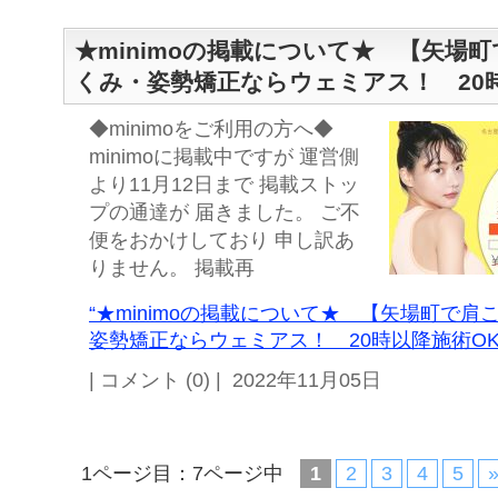
★minimoの掲載について★ 【矢場
くみ・姿勢矯正ならウェミアス！ 20
◆minimoをご利用の方へ◆
minimoに掲載中ですが 運営側
より11月12日まで 掲載ストッ
プの通達が 届きました。 ご不
便をおかけしており 申し訳あ
りません。 掲載再
“★minimoの掲載について★ 【矢場町で
姿勢矯正ならウェミアス！ 20時以降施術OK
| コメント (0) | 2022年11月05日
1ページ目：7ページ中
1
2
3
4
5