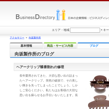
エリア・地域
×
キー
アクセサリー
»
向坂製作所
基本情報
商品・サービス内容
ブログ
向坂製作所のブログ
ヘアークリップ蝶番割れの修理
長年愛用されてきた、大切な思い出の詰まっ
たヘアークリップ。突然の破損で、その美し
い輝きを失ってしまったことでしょう。しか
しご安心ください。私たちはお客様の大切な
思い出を蘇らせるお手伝いをいたします。長