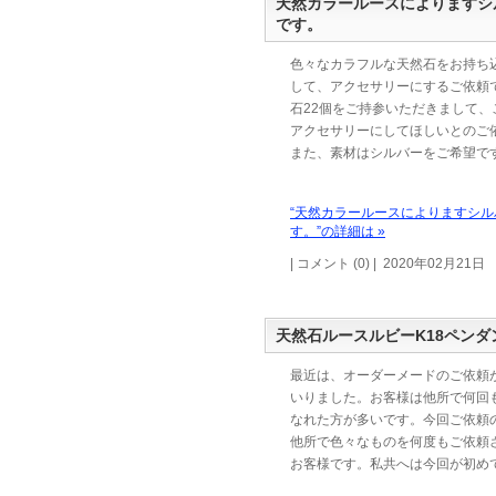
天然カラールースによりますシ
です。
色々なカラフルな天然石をお持ち
して、アクセサリーにするご依頼
石22個をご持参いただきまして、
アクセサリーにしてほしいとのご
また、素材はシルバーをご希望で
“天然カラールースによりますシ
す。”の詳細は »
| コメント (0) | 2020年02月21日
天然石ルースルビーK18ペン
最近は、オーダーメードのご依頼
いりました。お客様は他所で何回
なれた方が多いです。今回ご依頼
他所で色々なものを何度もご依頼
お客様です。私共へは今回が初め