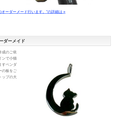
輪のオーダーメード行います。”の詳細は »
ーダーメイド
作成のご依
インで小猫
ますペンダ
ーの板をご
トップの大