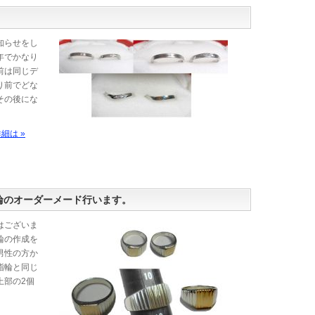
知らせをし
年でかなり
前は同じデ
り前でどな
その後にな
細は »
指輪のオーダーメード行います。
はございま
輪の作成を
男性の方か
指輪と同じ
上部の2個