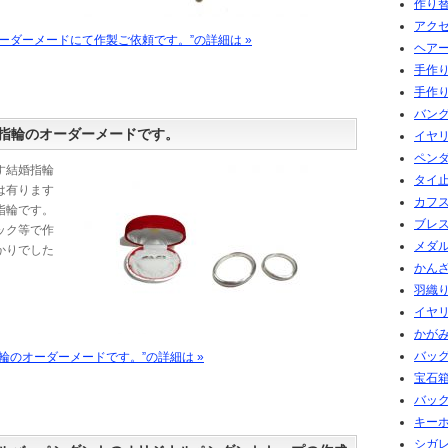
作り替
アクセ
ーダーメードにて作製ご依頼です。”の詳細は »
ヘアー
手作
手作り
バング
指輪のオーダーメードです。
イヤ
ペン
す結婚指輪
タイ
は有ります
カフ
指輪です。
ブレ
ック等で作
メダル
かりでした
かん
羽織
イヤ
かがみ
バッグ
輪のオーダーメードです。”の詳細は »
宝石箱
バッ
キー
シガ