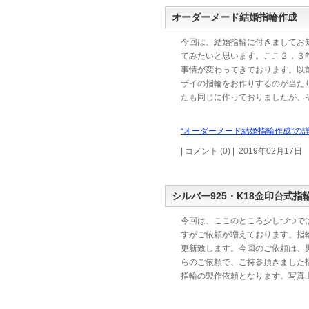
オーダーメード結婚指輪作成
今回は、結婚指輪に付きましてお
てみたいと思います。ここ２，３
事情が変わってきております。以
ザイの指輪をお作りするのが当た
たも同じに作っておりましたが、
“オーダーメード結婚指輪作成”の詳
| コメント (0) | 2019年02月17日
シルバー925・K18金印台式
今回は、ここのところ少しづつで
すがご依頼が増えております。指
更新致します。今回のご依頼は、
らのご依頼で、ご持参頂きました
指輪の製作依頼となります。写真