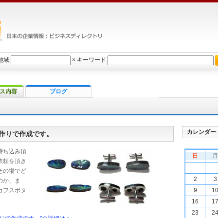
地域
×
キーワード
ス内容
ブログ
カレンダー
作りで作成です。
持ち込み頂
日
月
依頼を頂き
その場でど
2
3
のか、ま
カフスボタ
9
1
16
1
23
2