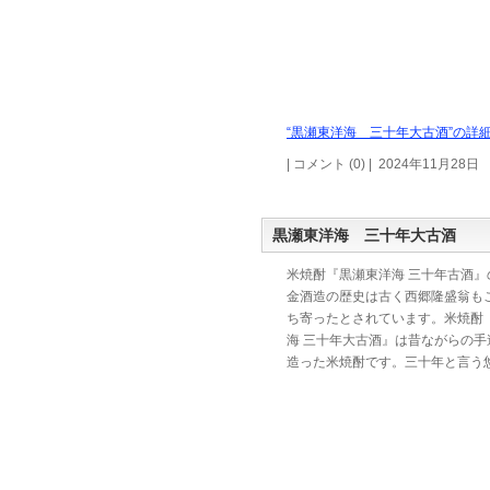
“黒瀬東洋海 三十年大古酒”の詳細
| コメント (0) | 2024年11月28日
黒瀬東洋海 三十年大古酒
米焼酎『黒瀬東洋海 三十年古酒』
金酒造の歴史は古く西郷隆盛翁も
ち寄ったとされています。米焼酎
海 三十年大古酒』は昔ながらの手
造った米焼酎です。三十年と言う