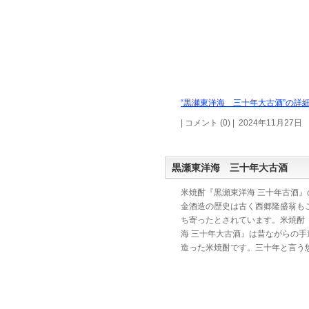
“黒瀬東洋海 三十年大古酒”の詳細
| コメント (0) | 2024年11月27日
黒瀬東洋海 三十年大古酒
米焼酎『黒瀬東洋海 三十年古酒』
金酒造の歴史は古く西郷隆盛翁も
ち寄ったとされています。米焼酎
海 三十年大古酒』は昔ながらの手
造った米焼酎です。三十年と言う