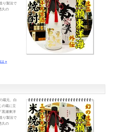
造り製法で
悠久の
は »
の蔵元、白
この蔵に立
『黒瀬東洋
造り製法で
悠久の