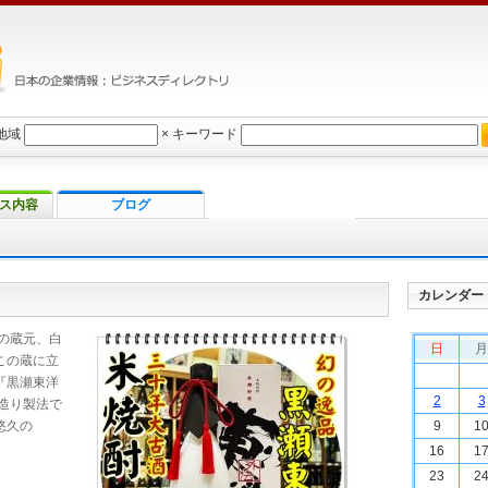
地域
×
キーワード
ス内容
ブログ
カレンダー
の蔵元、白
日
月
この蔵に立
『黒瀬東洋
2
3
造り製法で
悠久の
9
1
16
1
23
2