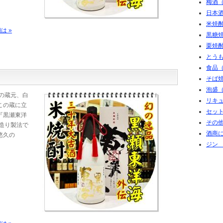
梅酒（
日本酒
米焼酎
は »
黒糖焼
栗焼酎
とうも
食品
そば
泡盛（
の蔵元、白
リキュ
この蔵に立
セット
『黒瀬東洋
その
造り製法で
酒商に
悠久の
ジン 