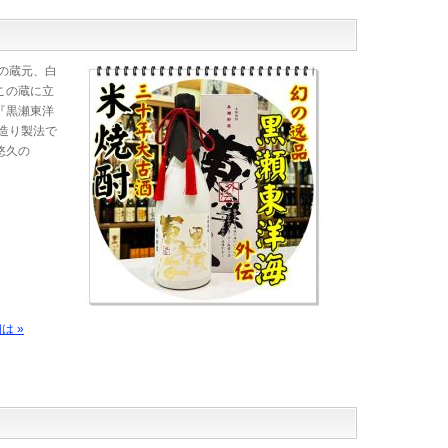
の蔵元、白
この蔵に立
『黒瀬東洋
造り製法で
悠久の
は »