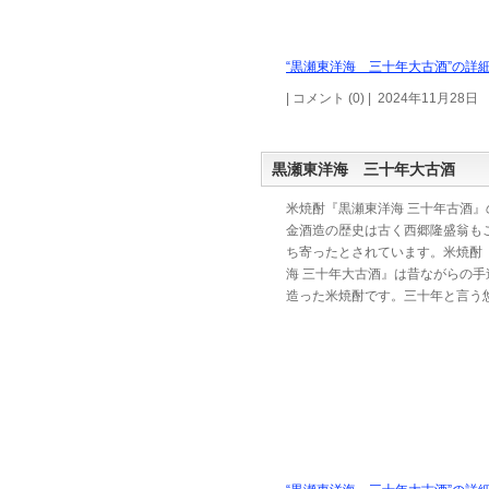
“黒瀬東洋海 三十年大古酒”の詳細
| コメント (0) | 2024年11月28日
黒瀬東洋海 三十年大古酒
米焼酎『黒瀬東洋海 三十年古酒』
金酒造の歴史は古く西郷隆盛翁も
ち寄ったとされています。米焼酎
海 三十年大古酒』は昔ながらの手
造った米焼酎です。三十年と言う