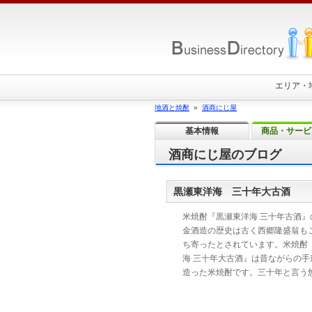
エリア・
地酒と焼酎
»
酒商にじ屋
基本情報
商品・サービ
酒商にじ屋のブログ
黒瀬東洋海 三十年大古酒
米焼酎『黒瀬東洋海 三十年古酒』
金酒造の歴史は古く西郷隆盛翁も
ち寄ったとされています。米焼酎
海 三十年大古酒』は昔ながらの手
造った米焼酎です。三十年と言う