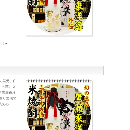
は »
の蔵元、白
この蔵に立
『黒瀬東洋
造り製法で
悠久の