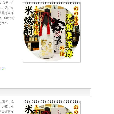
の蔵元、白
この蔵に立
『黒瀬東洋
造り製法で
悠久の
は »
の蔵元、白
この蔵に立
『黒瀬東洋