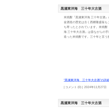
黒瀬東洋海 三十年大古酒
米焼酎『黒瀬東洋海 三十年古酒』
金酒造の歴史は古く西郷隆盛翁も
ち寄ったとされています。米焼酎
海 三十年大古酒』は昔ながらの手
造った米焼酎です。三十年と言う
“黒瀬東洋海 三十年大古酒”の詳細
| コメント (0) | 2024年11月27日
黒瀬東洋海 三十年大古酒