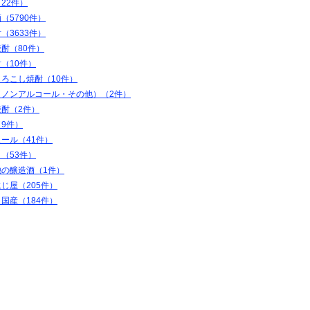
22件）
（5790件）
（3633件）
酎（80件）
（10件）
ろこし焼酎（10件）
（ノンアルコール・その他）（2件）
焼酎（2件）
9件）
ール（41件）
（53件）
他の醸造酒（1件）
じ屋（205件）
国産（184件）