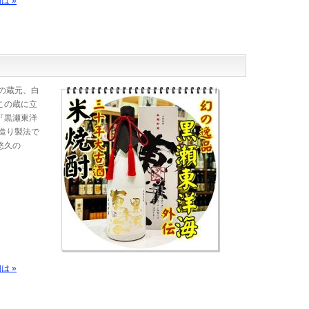
は »
の蔵元、白
この蔵に立
『黒瀬東洋
造り製法で
悠久の
は »