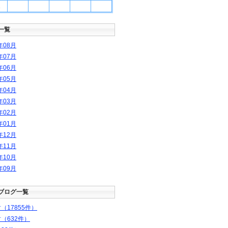
1
一覧
年
08
月
年
07
月
年
06
月
年
05
月
年
04
月
年
03
月
年
02
月
年
01
月
年
12
月
年
11
月
年
10
月
年
09
月
ブログ一覧
（17855件）
（632件）