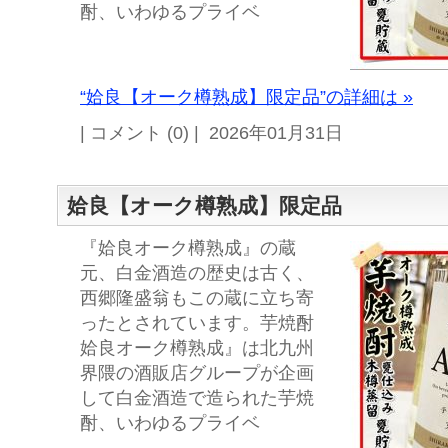
酎、いわゆるプライベ
“姶良【オーク樽熟成】限定品”の詳細は »
| コメント (0) | 2026年01月31日
姶良【オーク樽熟成】限定品
『姶良オーク樽熟成』の蔵
元、白金酒造の歴史は古く、
西郷隆盛翁もこの蔵に立ち寄
ったとされています。芋焼酎
姶良オーク樽熟成』は北九州
界隈の酒販店グループが企画
して白金酒造で造られた芋焼
酎、いわゆるプライベ