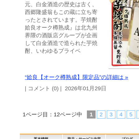
元、白金酒造の歴史は古く、
西郷隆盛翁もこの蔵に立ち寄
ったとされています。芋焼酎
姶良オーク樽熟成』は北九州
界隈の酒販店グループが企画
して白金酒造で造られた芋焼
酎、いわゆるプライベ
“姶良【オーク樽熟成】限定品”の詳細は »
| コメント (0) | 2026年01月29日
1ページ目：12ページ中
1
2
3
4
5