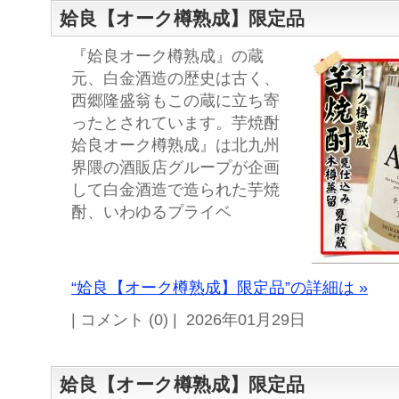
姶良【オーク樽熟成】限定品
『姶良オーク樽熟成』の蔵
元、白金酒造の歴史は古く、
西郷隆盛翁もこの蔵に立ち寄
ったとされています。芋焼酎
姶良オーク樽熟成』は北九州
界隈の酒販店グループが企画
して白金酒造で造られた芋焼
酎、いわゆるプライベ
“姶良【オーク樽熟成】限定品”の詳細は »
| コメント (0) | 2026年01月29日
姶良【オーク樽熟成】限定品