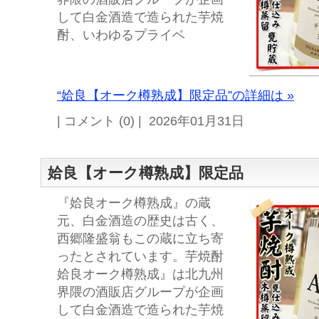
して白金酒造で造られた芋焼
酎、いわゆるプライベ
“姶良【オーク樽熟成】限定品”の詳細は »
| コメント (0) | 2026年01月31日
姶良【オーク樽熟成】限定品
『姶良オーク樽熟成』の蔵
元、白金酒造の歴史は古く、
西郷隆盛翁もこの蔵に立ち寄
ったとされています。芋焼酎
姶良オーク樽熟成』は北九州
界隈の酒販店グループが企画
して白金酒造で造られた芋焼