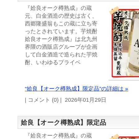
『姶良オーク樽熟成』の蔵
元、白金酒造の歴史は古く、
西郷隆盛翁もこの蔵に立ち寄
ったとされています。芋焼酎
姶良オーク樽熟成』は北九州
界隈の酒販店グループが企画
して白金酒造で造られた芋焼
酎、いわゆるプライベ
“姶良【オーク樽熟成】限定品”の詳細は »
| コメント (0) | 2026年01月29日
姶良【オーク樽熟成】限定品
『姶良オーク樽熟成』の蔵