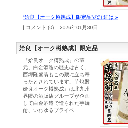
“姶良【オーク樽熟成】限定品”の詳細は »
| コメント (0) | 2026年01月30日
姶良【オーク樽熟成】限定品
『姶良オーク樽熟成』の蔵
元、白金酒造の歴史は古く、
西郷隆盛翁もこの蔵に立ち寄
ったとされています。芋焼酎
姶良オーク樽熟成』は北九州
界隈の酒販店グループが企画
して白金酒造で造られた芋焼
酎、いわゆるプライベ