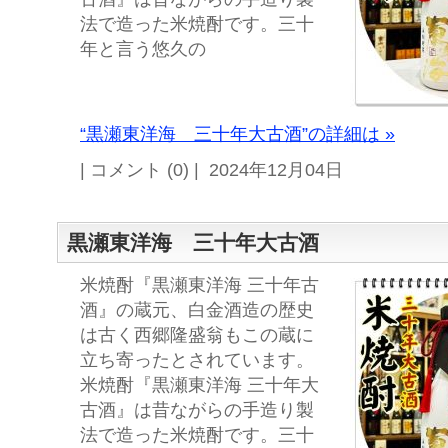
法で造った米焼酎です。三十
年と言う悠久の
“黒瀬東洋海 三十年大古酒”の詳細は »
| コメント (0) | 2024年12月04日
黒瀬東洋海 三十年大古酒
米焼酎『黒瀬東洋海 三十年古
酒』の蔵元、白金酒造の歴史
は古く西郷隆盛翁もこの蔵に
立ち寄ったとされています。
米焼酎『黒瀬東洋海 三十年大
古酒』は昔ながらの手造り製
法で造った米焼酎です。三十