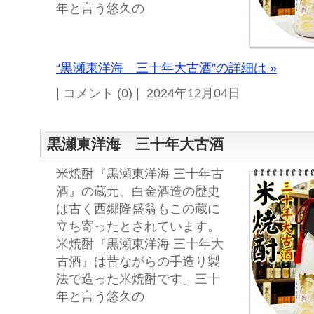
年と言う悠久の
“黒瀬東洋海 三十年大古酒”の詳細は »
| コメント (0) | 2024年12月04日
黒瀬東洋海 三十年大古酒
米焼酎『黒瀬東洋海 三十年古
酒』の蔵元、白金酒造の歴史
は古く西郷隆盛翁もこの蔵に
立ち寄ったとされています。
米焼酎『黒瀬東洋海 三十年大
古酒』は昔ながらの手造り製
法で造った米焼酎です。三十
年と言う悠久の