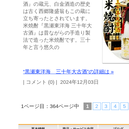
酒』の蔵元、白金酒造の歴史
は古く西郷隆盛翁もこの蔵に
立ち寄ったとされています。
米焼酎『黒瀬東洋海 三十年大
古酒』は昔ながらの手造り製
法で造った米焼酎です。三十
年と言う悠久の
“黒瀬東洋海 三十年大古酒”の詳細は »
| コメント (0) | 2024年12月03日
1ページ目：364ページ中
1
2
3
4
5