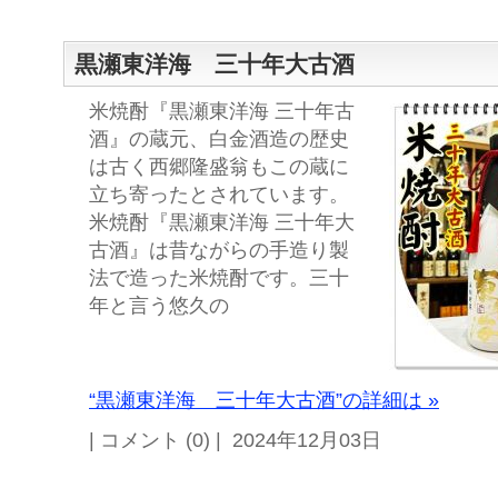
黒瀬東洋海 三十年大古酒
米焼酎『黒瀬東洋海 三十年古
酒』の蔵元、白金酒造の歴史
は古く西郷隆盛翁もこの蔵に
立ち寄ったとされています。
米焼酎『黒瀬東洋海 三十年大
古酒』は昔ながらの手造り製
法で造った米焼酎です。三十
年と言う悠久の
“黒瀬東洋海 三十年大古酒”の詳細は »
| コメント (0) | 2024年12月03日