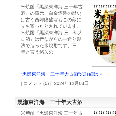
米焼酎『黒瀬東洋海 三十年古
酒』の蔵元、白金酒造の歴史
は古く西郷隆盛翁もこの蔵に
立ち寄ったとされています。
米焼酎『黒瀬東洋海 三十年大
古酒』は昔ながらの手造り製
法で造った米焼酎です。三十
年と言う悠久の
“黒瀬東洋海 三十年大古酒”の詳細は »
| コメント (0) | 2024年12月03日
黒瀬東洋海 三十年大古酒
米焼酎『黒瀬東洋海 三十年古