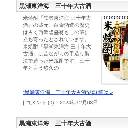
黒瀬東洋海 三十年大古酒
米焼酎『黒瀬東洋海 三十年古
酒』の蔵元、白金酒造の歴史
は古く西郷隆盛翁もこの蔵に
立ち寄ったとされています。
米焼酎『黒瀬東洋海 三十年大
古酒』は昔ながらの手造り製
法で造った米焼酎です。三十
年と言う悠久の
“黒瀬東洋海 三十年大古酒”の詳細は »
| コメント (0) | 2024年12月03日
黒瀬東洋海 三十年大古酒