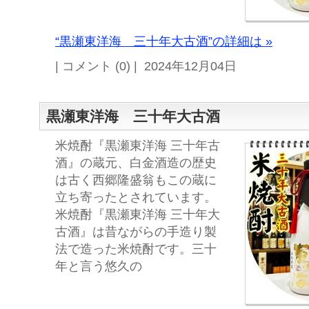
“黒瀬東洋海 三十年大古酒”の詳細は »
| コメント (0) | 2024年12月04日
黒瀬東洋海 三十年大古酒
米焼酎『黒瀬東洋海 三十年古
酒』の蔵元、白金酒造の歴史
は古く西郷隆盛翁もこの蔵に
立ち寄ったとされています。
米焼酎『黒瀬東洋海 三十年大
古酒』は昔ながらの手造り製
法で造った米焼酎です。三十
年と言う悠久の