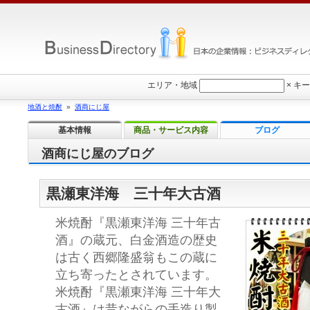
エリア・地域
×
キー
地酒と焼酎
»
酒商にじ屋
基本情報
商品・サービス内容
ブログ
酒商にじ屋のブログ
黒瀬東洋海 三十年大古酒
米焼酎『黒瀬東洋海 三十年古
酒』の蔵元、白金酒造の歴史
は古く西郷隆盛翁もこの蔵に
立ち寄ったとされています。
米焼酎『黒瀬東洋海 三十年大
古酒』は昔ながらの手造り製