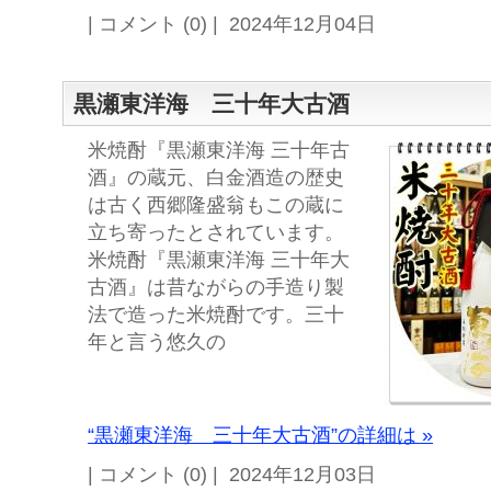
| コメント (0) | 2024年12月04日
黒瀬東洋海 三十年大古酒
米焼酎『黒瀬東洋海 三十年古
酒』の蔵元、白金酒造の歴史
は古く西郷隆盛翁もこの蔵に
立ち寄ったとされています。
米焼酎『黒瀬東洋海 三十年大
古酒』は昔ながらの手造り製
法で造った米焼酎です。三十
年と言う悠久の
“黒瀬東洋海 三十年大古酒”の詳細は »
| コメント (0) | 2024年12月03日