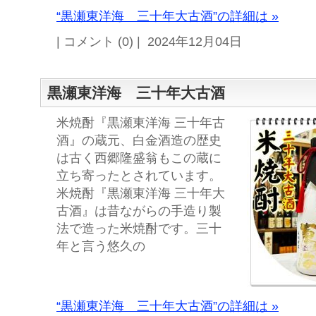
“黒瀬東洋海 三十年大古酒”の詳細は »
| コメント (0) | 2024年12月04日
黒瀬東洋海 三十年大古酒
米焼酎『黒瀬東洋海 三十年古
酒』の蔵元、白金酒造の歴史
は古く西郷隆盛翁もこの蔵に
立ち寄ったとされています。
米焼酎『黒瀬東洋海 三十年大
古酒』は昔ながらの手造り製
法で造った米焼酎です。三十
年と言う悠久の
“黒瀬東洋海 三十年大古酒”の詳細は »