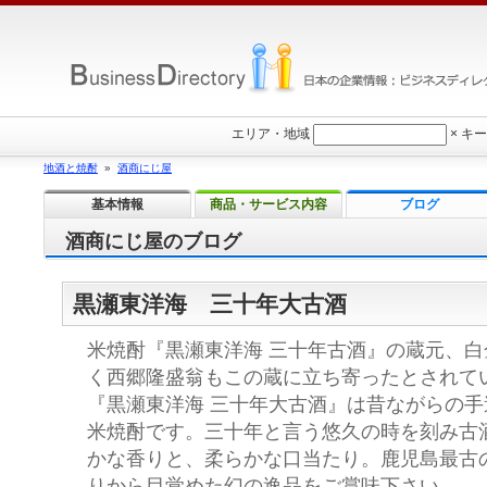
エリア・地域
×
キー
地酒と焼酎
»
酒商にじ屋
基本情報
商品・サービス内容
ブログ
酒商にじ屋のブログ
黒瀬東洋海 三十年大古酒
米焼酎『黒瀬東洋海 三十年古酒』の蔵元、
く西郷隆盛翁もこの蔵に立ち寄ったとされて
『黒瀬東洋海 三十年大古酒』は昔ながらの
米焼酎です。三十年と言う悠久の時を刻み古
かな香りと、柔らかな口当たり。鹿児島最古
りから目覚めた幻の逸品をご賞味下さい。