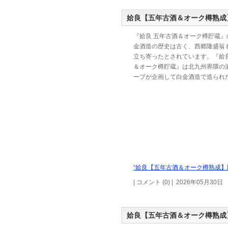
姶良【五年古酒＆オーク樽熟成
『姶良 五年古酒＆オーク樽貯蔵』
金酒造の歴史は古く、西郷隆盛翁
立ち寄ったとされています。『姶良
＆オーク樽貯蔵』は北九州界隈の
ープが企画して白金酒造で造られ
“姶良【五年古酒＆オーク樽熟成】限
| コメント (0) | 2026年05月30日
姶良【五年古酒＆オーク樽熟成