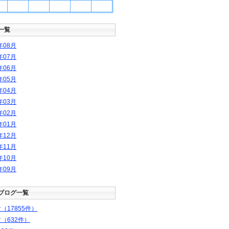
一覧
年
08
月
年
07
月
年
06
月
年
05
月
年
04
月
年
03
月
年
02
月
年
01
月
年
12
月
年
11
月
年
10
月
年
09
月
ブログ一覧
（17855件）
（632件）