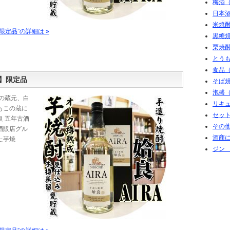
梅酒（
日本酒
米焼酎
定品”の詳細は »
黒糖焼
栗焼酎
とうも
食品
】限定品
そば
泡盛（
の蔵元、白
リキュ
もこの蔵に
セット
 五年古酒
その
酒販店グル
酒商に
た芋焼
ジン 