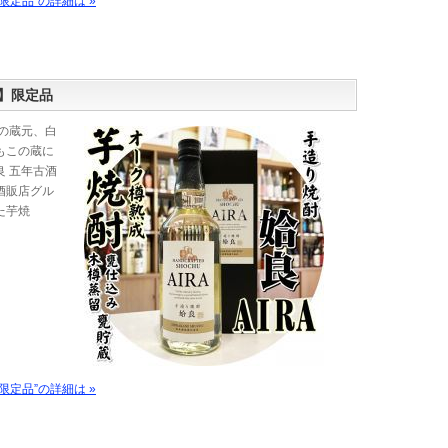
定品”の詳細は »
】限定品
の蔵元、白
もこの蔵に
 五年古酒
酒販店グル
た芋焼
定品”の詳細は »