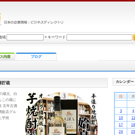
地域
×
キーワード
ス内容
ブログ
カレンダー
樽貯蔵
の蔵元、白
日
月
もこの蔵に
 五年古酒
3
4
酒販店グル
た芋焼
10
1
17
1
24
2