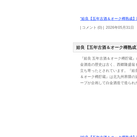
“姶良【五年古酒＆オーク樽熟成】限
| コメント (0) | 2026年05月31日
姶良【五年古酒＆オーク樽熟成
『姶良 五年古酒＆オーク樽貯蔵』
金酒造の歴史は古く、西郷隆盛翁
立ち寄ったとされています。『姶良
＆オーク樽貯蔵』は北九州界隈の
ープが企画して白金酒造で造られ