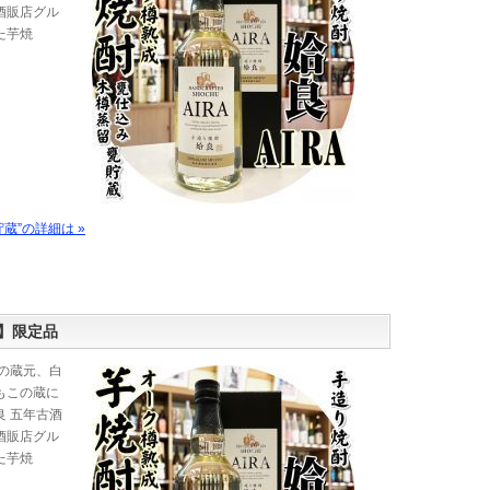
酒販店グル
た芋焼
蔵”の詳細は »
】限定品
の蔵元、白
もこの蔵に
 五年古酒
酒販店グル
た芋焼