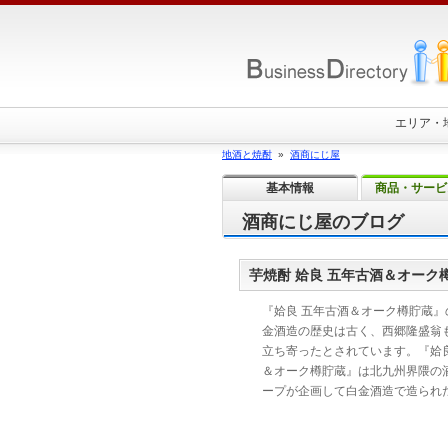
エリア・
地酒と焼酎
»
酒商にじ屋
基本情報
商品・サービ
酒商にじ屋のブログ
芋焼酎 姶良 五年古酒＆オーク
『姶良 五年古酒＆オーク樽貯蔵』
金酒造の歴史は古く、西郷隆盛翁
立ち寄ったとされています。『姶良
＆オーク樽貯蔵』は北九州界隈の
ープが企画して白金酒造で造られ