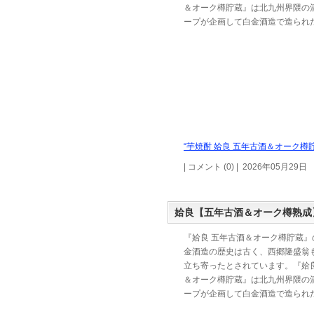
＆オーク樽貯蔵』は北九州界隈の
ープが企画して白金酒造で造られ
“芋焼酎 姶良 五年古酒＆オーク樽貯
| コメント (0) | 2026年05月29日
姶良【五年古酒＆オーク樽熟成
『姶良 五年古酒＆オーク樽貯蔵』
金酒造の歴史は古く、西郷隆盛翁
立ち寄ったとされています。『姶良
＆オーク樽貯蔵』は北九州界隈の
ープが企画して白金酒造で造られ