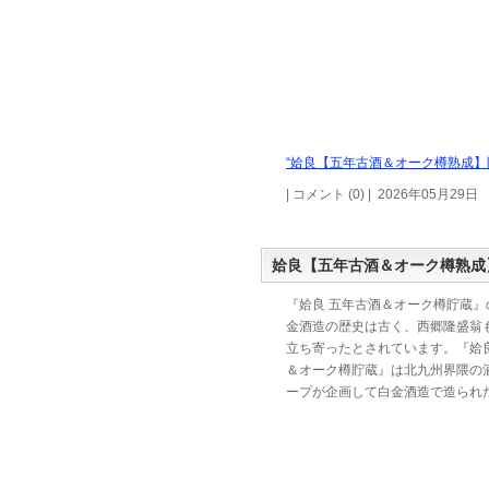
“姶良【五年古酒＆オーク樽熟成】限
| コメント (0) | 2026年05月29日
姶良【五年古酒＆オーク樽熟成
『姶良 五年古酒＆オーク樽貯蔵』
金酒造の歴史は古く、西郷隆盛翁
立ち寄ったとされています。『姶良
＆オーク樽貯蔵』は北九州界隈の
ープが企画して白金酒造で造られ