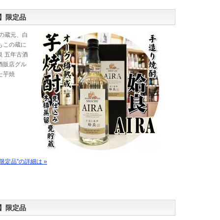
】限定品
の蔵元、白
もこの蔵に
 五年古酒
酒販店グル
た芋焼
定品”の詳細は »
】限定品