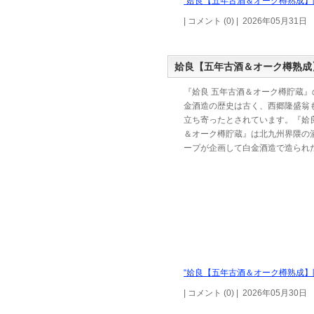
“姶良【五年古酒＆オーク樽熟成】限
| コメント (0) | 2026年05月31日
姶良【五年古酒＆オーク樽熟成
『姶良 五年古酒＆オーク樽貯蔵』
金酒造の歴史は古く、西郷隆盛翁
立ち寄ったとされています。『姶良
＆オーク樽貯蔵』は北九州界隈の
ープが企画して白金酒造で造られ
“姶良【五年古酒＆オーク樽熟成】限
| コメント (0) | 2026年05月30日