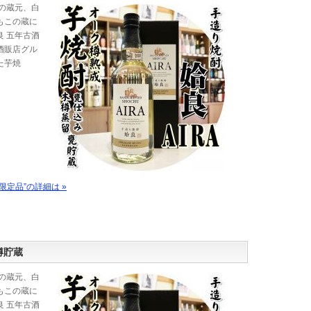
の蔵元、白
もこの蔵に
 五年古酒
酒販店グル
た芋焼
定品”の詳細は »
樽貯蔵
の蔵元、白
もこの蔵に
 五年古酒