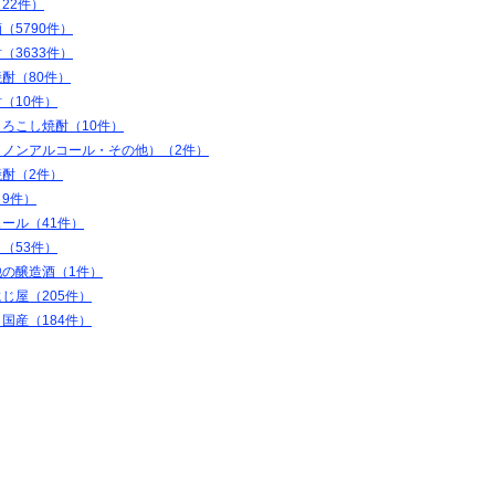
22件）
（5790件）
（3633件）
酎（80件）
（10件）
ろこし焼酎（10件）
（ノンアルコール・その他）（2件）
焼酎（2件）
9件）
ール（41件）
（53件）
他の醸造酒（1件）
じ屋（205件）
国産（184件）