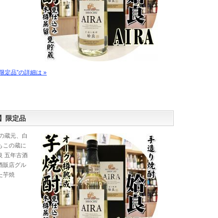
定品”の詳細は »
】限定品
の蔵元、白
もこの蔵に
 五年古酒
酒販店グル
た芋焼