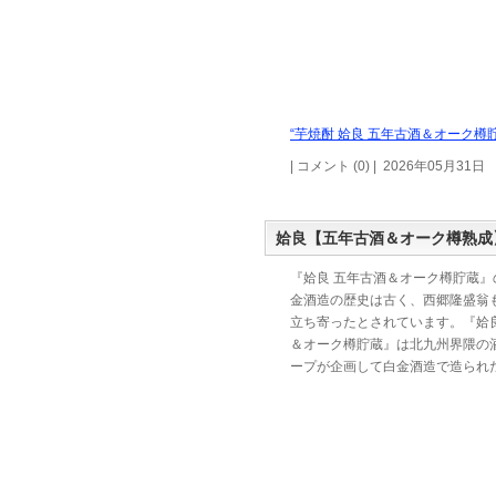
“芋焼酎 姶良 五年古酒＆オーク樽貯
| コメント (0) | 2026年05月31日
姶良【五年古酒＆オーク樽熟成
『姶良 五年古酒＆オーク樽貯蔵』
金酒造の歴史は古く、西郷隆盛翁
立ち寄ったとされています。『姶良
＆オーク樽貯蔵』は北九州界隈の
ープが企画して白金酒造で造られ