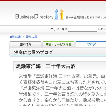
エリア・地域
×
キー
地酒と焼酎
»
酒商にじ屋
基本情報
商品・サービス内容
ブログ
酒商にじ屋のブログ
黒瀬東洋海 三十年大古酒
米焼酎『黒瀬東洋海 三十年古酒』の蔵元、
く西郷隆盛翁もこの蔵に立ち寄ったとされて
『黒瀬東洋海 三十年大古酒』は昔ながらの
米焼酎です。三十年と言う悠久の時を刻み古
かな香りと、柔らかな口当たり。鹿児島最古
りから目覚めた幻の逸品をご賞味下さい。