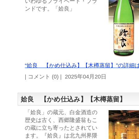
いわゆるプライベート・ブラ
ンドです。「姶良」
“姶良 【かめ仕込み】【木樽蒸留】”の詳細は
| コメント (0) | 2025年04月20日
姶良 【かめ仕込み】【木樽蒸留】
「姶良」の蔵元、白金酒造の
歴史は古く、西郷隆盛翁もこ
の蔵に立ち寄ったとされてい
ます。『姶良』は北九州界隈