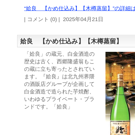
“姶良 【かめ仕込み】【木樽蒸留】”の詳細は
| コメント (0) | 2025年04月21日
姶良 【かめ仕込み】【木樽蒸留】
「姶良」の蔵元、白金酒造の
歴史は古く、西郷隆盛翁もこ
の蔵に立ち寄ったとされてい
ます。『姶良』は北九州界隈
の酒販店グループが企画して
白金酒造で造られた芋焼酎、
いわゆるプライベート・ブラ
ンドです。「姶良」