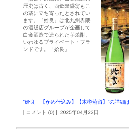
歴史は古く、西郷隆盛翁もこ
の蔵に立ち寄ったとされてい
ます。『姶良』は北九州界隈
の酒販店グループが企画して
白金酒造で造られた芋焼酎、
いわゆるプライベート・ブラ
ンドです。「姶良」
“姶良 【かめ仕込み】【木樽蒸留】”の詳細は
| コメント (0) | 2025年04月22日