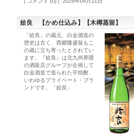
| コメント (0) | 2025年04月21日
姶良 【かめ仕込み】【木樽蒸留】
「姶良」の蔵元、白金酒造の
歴史は古く、西郷隆盛翁もこ
の蔵に立ち寄ったとされてい
ます。『姶良』は北九州界隈
の酒販店グループが企画して
白金酒造で造られた芋焼酎、
いわゆるプライベート・ブラ
ンドです。「姶良」