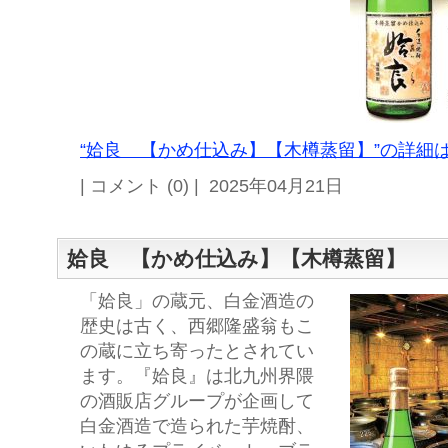
“姶良 【かめ仕込み】【木樽蒸留】”の詳細は
| コメント (0) | 2025年04月21日
姶良 【かめ仕込み】【木樽蒸留】
「姶良」の蔵元、白金酒造の
歴史は古く、西郷隆盛翁もこ
の蔵に立ち寄ったとされてい
ます。『姶良』は北九州界隈
の酒販店グループが企画して
白金酒造で造られた芋焼酎、