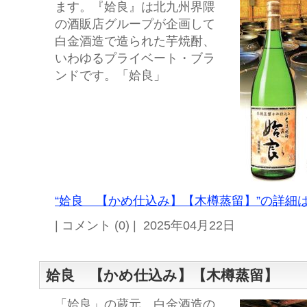
ます。『姶良』は北九州界隈
の酒販店グループが企画して
白金酒造で造られた芋焼酎、
いわゆるプライベート・ブラ
ンドです。「姶良」
“姶良 【かめ仕込み】【木樽蒸留】”の詳細は
| コメント (0) | 2025年04月22日
姶良 【かめ仕込み】【木樽蒸留】
「姶良」の蔵元、白金酒造の