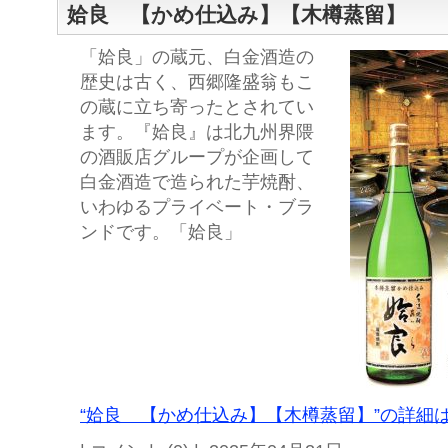
姶良 【かめ仕込み】【木樽蒸留】
「姶良」の蔵元、白金酒造の
歴史は古く、西郷隆盛翁もこ
の蔵に立ち寄ったとされてい
ます。『姶良』は北九州界隈
の酒販店グループが企画して
白金酒造で造られた芋焼酎、
いわゆるプライベート・ブラ
ンドです。「姶良」
“姶良 【かめ仕込み】【木樽蒸留】”の詳細は