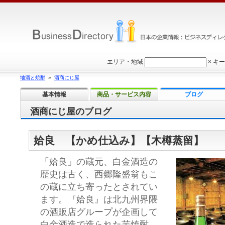
エリア・地域
×
キー
地酒と焼酎
»
酒商にじ屋
基本情報
商品・サービス内容
ブログ
酒商にじ屋のブログ
姶良 【かめ仕込み】【木樽蒸留】
「姶良」の蔵元、白金酒造の
歴史は古く、西郷隆盛翁もこ
の蔵に立ち寄ったとされてい
ます。『姶良』は北九州界隈
の酒販店グループが企画して
白金酒造で造られた芋焼酎、