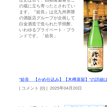
歴史は古く、西郷隆盛翁もこ
の蔵に立ち寄ったとされてい
ます。『姶良』は北九州界隈
の酒販店グループが企画して
白金酒造で造られた芋焼酎、
いわゆるプライベート・ブラ
ンドです。「姶良」
“姶良 【かめ仕込み】【木樽蒸留】”の詳細は
| コメント (0) | 2025年04月20日