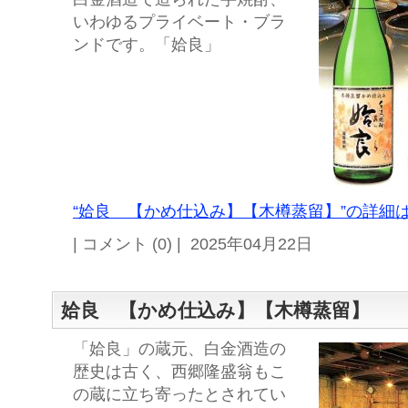
いわゆるプライベート・ブラ
ンドです。「姶良」
“姶良 【かめ仕込み】【木樽蒸留】”の詳細は
| コメント (0) | 2025年04月22日
姶良 【かめ仕込み】【木樽蒸留】
「姶良」の蔵元、白金酒造の
歴史は古く、西郷隆盛翁もこ
の蔵に立ち寄ったとされてい