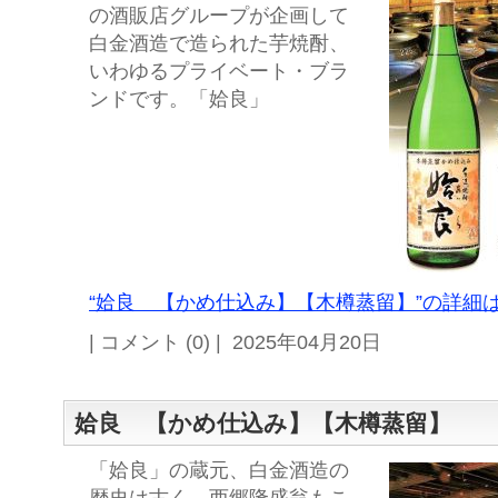
の酒販店グループが企画して
白金酒造で造られた芋焼酎、
いわゆるプライベート・ブラ
ンドです。「姶良」
“姶良 【かめ仕込み】【木樽蒸留】”の詳細は
| コメント (0) | 2025年04月20日
姶良 【かめ仕込み】【木樽蒸留】
「姶良」の蔵元、白金酒造の