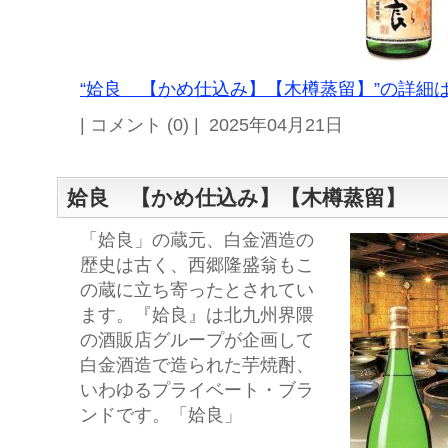
“姶良 【かめ仕込み】【木樽蒸留】”の詳細は
| コメント (0) | 2025年04月21日
姶良 【かめ仕込み】【木樽蒸留】
「姶良」の蔵元、白金酒造の
歴史は古く、西郷隆盛翁もこ
の蔵に立ち寄ったとされてい
ます。『姶良』は北九州界隈
の酒販店グループが企画して
白金酒造で造られた芋焼酎、
いわゆるプライベート・ブラ
ンドです。「姶良」