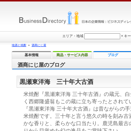
エリア・地域
×
キー
地酒と焼酎
»
酒商にじ屋
基本情報
商品・サービス内容
ブログ
酒商にじ屋のブログ
黒瀬東洋海 三十年大古酒
米焼酎『黒瀬東洋海 三十年古酒』の蔵元、
く西郷隆盛翁もこの蔵に立ち寄ったとされて
『黒瀬東洋海 三十年大古酒』は昔ながらの
米焼酎です。三十年と言う悠久の時を刻み古
かな香りと、柔らかな口当たり。鹿児島最古
りから目覚めた幻の逸品をご賞味下さい。