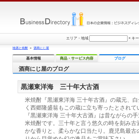
エリア・地域
×
キー
地酒と焼酎
»
酒商にじ屋
基本情報
商品・サービス内容
ブログ
酒商にじ屋のブログ
黒瀬東洋海 三十年大古酒
米焼酎『黒瀬東洋海 三十年古酒』の蔵元、
く西郷隆盛翁もこの蔵に立ち寄ったとされて
『黒瀬東洋海 三十年大古酒』は昔ながらの
米焼酎です。三十年と言う悠久の時を刻み古
かな香りと、柔らかな口当たり。鹿児島最古
りから目覚めた幻の逸品をご賞味下さい。