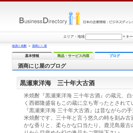
エリア・地域
×
キー
地酒と焼酎
»
酒商にじ屋
基本情報
商品・サービス内容
ブログ
酒商にじ屋のブログ
黒瀬東洋海 三十年大古酒
米焼酎『黒瀬東洋海 三十年古酒』の蔵元、
く西郷隆盛翁もこの蔵に立ち寄ったとされて
『黒瀬東洋海 三十年大古酒』は昔ながらの
米焼酎です。三十年と言う悠久の時を刻み古
かな香りと、柔らかな口当たり。鹿児島最古
りから目覚めた幻の逸品をご賞味下さい。