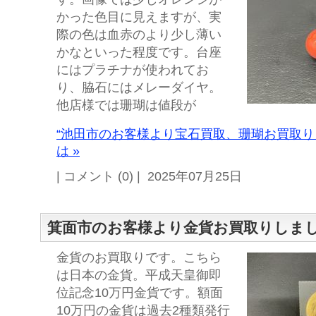
かった色目に見えますが、実
際の色は血赤のより少し薄い
かなといった程度です。台座
にはプラチナが使われてお
り、脇石にはメレーダイヤ。
他店様では珊瑚は値段が
“池田市のお客様より宝石買取、珊瑚お買取り
は »
| コメント (0) | 2025年07月25日
箕面市のお客様より金貨お買取りしま
金貨のお買取りです。こちら
は日本の金貨。平成天皇御即
位記念10万円金貨です。額面
10万円の金貨は過去2種類発行