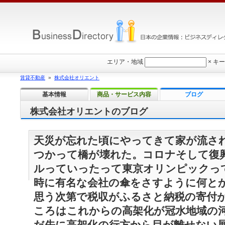
エリア・地域
×
キー
賃貸不動産
»
株式会社オリエント
基本情報
商品・サービス内容
ブログ
株式会社オリエントのブログ
天災が忘れた頃にやってきて家が流さ
つかって橋が壊れた。コロナそして復
ルっていったって東京オリンピックっ
時に有名な会社の傘をさすように何と
思う次第で税収がふるさと納税の寄付
ころはこれからの高架化が冠水地域の
だ先に高架化の行方から目が離せない展