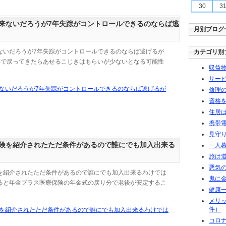
30
3
来ないだろうが7年失踪がコントロールできるのならば逃
月別ブログ
ないだろうが7年失踪がコントロールできるのならば逃げるが
カテゴリ別
年で戻ってきたらあせるこじきはもらいが少ないとなる可能性
収益物
サービ
来ないだろうが7年失踪がコントロールできるのならば逃げるが
修理の
資格を
住居は
携帯電
見守り
険を紹介されたただ条件があるので誰にでも加入出来る
一人暮
旅は道
悪気
を紹介されたただ条件があるので誰にでも加入出来るわけでは
鬼に金
ると年金プラス医療保険の年金式の戻り分で老後が安定するこ
健康一
メリ
件）
険を紹介されたただ条件があるので誰にでも加入出来るわけでは
コロ