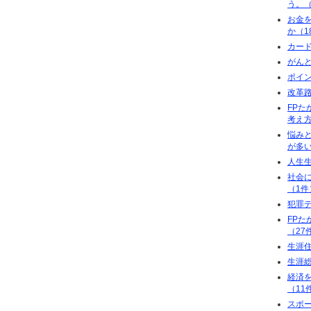
う。（
お金
か（1
カー
がんと
ポイン
改革路
FP
考え方
悩み
が多い
人生
社会
（1件
犯罪
FP
（27
生涯
生涯
経済
（11
スポ