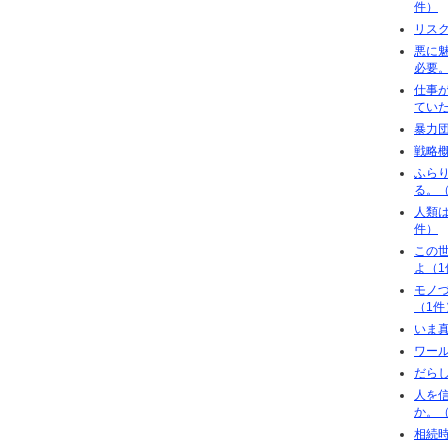
件）
リスク
悪に
必要。
仕事
てい
暴力
戦略概
ふら
る。（
人類
件）
この
よ（1
モノ
（1件
いま
ワー
だら
人を
か。（
相続