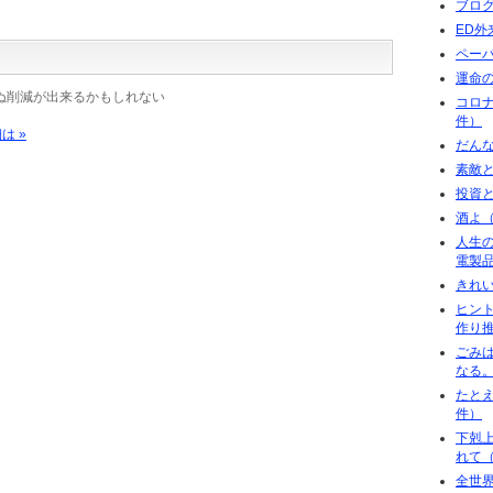
ブロ
ED外
ペーパ
運命
ぬ削減が出来るかもしれない
コロ
件）
は »
だん
素敵
投資
酒よ（
人生
電製品
きれ
ヒン
作り
ごみ
なる。
たと
件）
下剋
れて（
全世