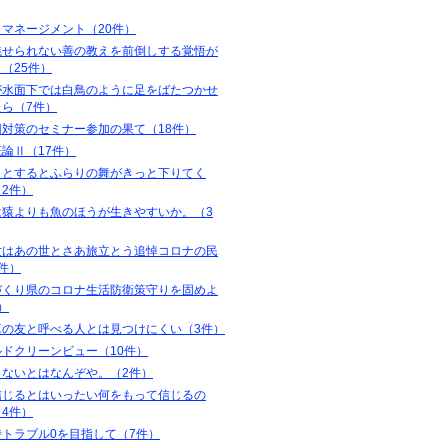
マネージメント（20件）
魅せられない善の教えを前倒しする覚悟が
（25件）
が水面下では白鳥のように足をばたつかせ
たら（7件）
団対策のセミナー参加の果て（18件）
論Ⅱ（17件）
りとするとふらりの舞がきっと下りてく
2件）
は猿よりも魚のほうが生きやすいか。（3
世はあの世とさあ旅立とう追悼コロナの民
件）
づくり県のコロナ生活防衛策守りを固めよ
）
真の友と呼べる人とは見つけにくい（3件）
ルドクリーンビュー（10件）
しないとはなんぞや。（2件）
信じるとはいったい何をもって信じるの
4件）
時トラブル0を目指して（7件）