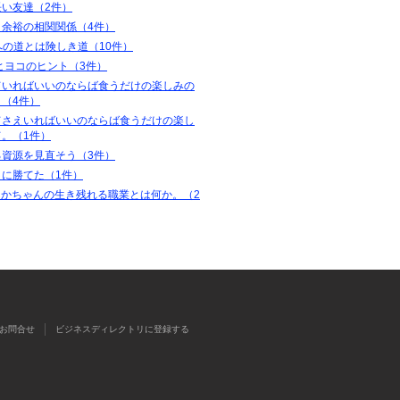
長い友達（2件）
と余裕の相関関係（4件）
零への道とは険しき道（10件）
ヒヨコのヒント（3件）
ていればいいのならば食うだけの楽しみの
（4件）
てさえいればいいのならば食うだけの楽し
て。（1件）
る資源を見直そう（3件）
さに勝てた（1件）
たかちゃんの生き残れる職業とは何か。（2
お問合せ
ビジネスディレクトリに登録する