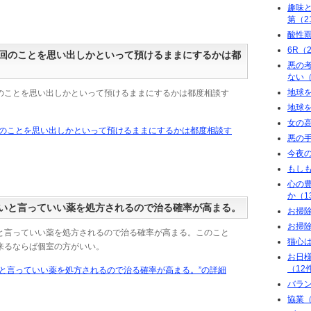
趣味
第（2
酸性
6R（
回のことを思い出しかといって預けるままにするかは都
悪の
ない（
地球を
のことを思い出しかといって預けるままにするかは都度相談す
地球
女の高
回のことを思い出しかといって預けるままにするかは都度相談す
悪の手
今夜の
もしも
心の
か（1
いと言っていい薬を処方されるので治る確率が高まる。
お掃
お掃除
と言っていい薬を処方されるので治る確率が高まる。このこと
猫心は
来るならば個室の方がいい。
お日
（12
いと言っていい薬を処方されるので治る確率が高まる。”の詳細
バラン
協業（