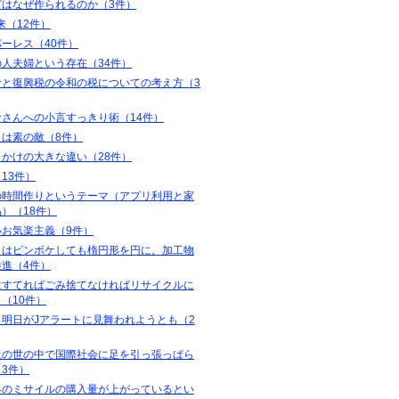
グはなぜ作られるのか（3件）
来（12件）
ーレス（40件）
の人夫婦という存在（34件）
ナと復興税の令和の税についての考え方（3
なさんへの小言すっきり術（14件）
とは素の敵（8件）
とかけの大きな違い（28件）
13件）
の時間作りというテーマ（アプリ利用と家
）（18件）
いお気楽主義（9件）
トはピンボケしても楕円形を円に。加工物
推進（4件）
はすてればごみ捨てなければリサイクルに
（10件）
え明日がJアラートに見舞われようとも（2
上の世の中で国際社会に足を引っ張っぱら
3件）
界のミサイルの購入量が上がっているとい