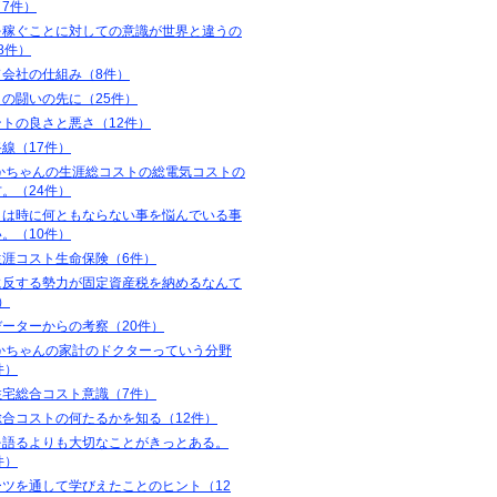
7件）
を稼ぐことに対しての意識が世界と違うの
8件）
ド会社の仕組み（8件）
の闘いの先に（25件）
トの良さと悪さ（12件）
線（17件）
たかちゃんの生涯総コストの総電気コストの
。（24件）
とは時に何ともならない事を悩んでいる事
。（10件）
生涯コスト生命保険（6件）
に反する勢力が固定資産税を納めるなんて
）
データーからの考察（20件）
たかちゃんの家計のドクターっていう分野
件）
住宅総合コスト意識（7件）
総合コストの何たるかを知る（12件）
を語るよりも大切なことがきっとある。
件）
ーツを通して学びえたことのヒント（12