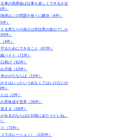
と仕事の境界線は仕事を楽しくできるか次
1件）
雨地球はこの問題を徐々に解決（4件）
25件）
考える悪なりの改心は所詮悪の改心でしか
84件）
（4件）
を守るためにできること（67件）
級バイト（71件）
口再び（92件）
お月様（10件）
幸せが心ならば（15件）
豊かさはいったいうめなくてはいけないの
3件）
除とは（2件）
の意味成す世界（38件）
気まま（28件）
様があるのならばお日様にあたりたいね。
件）
ス（73件）
コラボレーション）（235件）