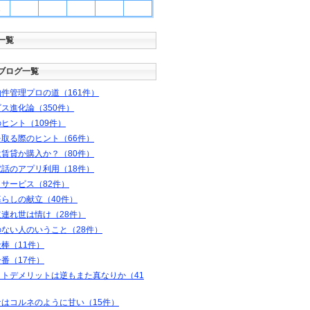
1
一覧
ブログ一覧
件管理プロの道（161件）
ス進化論（350件）
ヒント（109件）
取る際のヒント（66件）
賃貸か購入か？（80件）
話のアプリ利用（18件）
サービス（82件）
らしの献立（40件）
連れ世は情け（28件）
のない人のいうこと（28件）
棒（11件）
番（17件）
ットデメリットは逆もまた真なりか（41
ナはコルネのように甘い（15件）