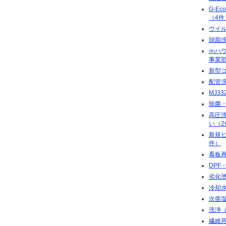
G-E
（4件
ウイ
脱脂
㈲ハ
事業部
新型
配管
MJ3
除菌
高圧洗
い（2
新規
件）
看板再
DPF
劣化
冷却
次亜
洗浄（
繊維