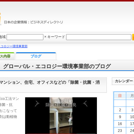
地域
×
キーワード
エコロジー環境事業部
ス内容
ブログ
 グローバル・エコロジー環境事業部のブログ
カレンダー
工法マンション、住宅、オフィスなどの「除菌・抗菌・消
日
月
co工法マン
除菌・抗
2
3
おこなって
剤は動植物
9
1
16
1
23
2