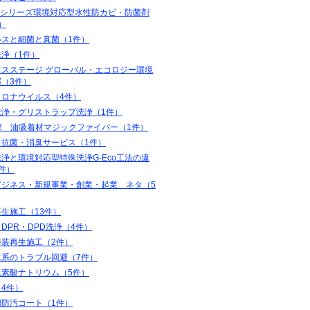
coシリーズ環境対応型水性防カビ・防菌剤
）
ルスと細菌と真菌（1件）
洗浄（1件）
ウスステージ グローバル・エコロジー環境
（3件）
コロナウイルス（4件）
洗浄・グリストラップ洗浄（1件）
32 油吸着材マジックファイバー（1件）
・抗菌・消臭サービス（1件）
浄と環境対応型特殊洗浄G-Eco工法の違
件）
ビジネス・新規事業・創業・起業 ネタ（5
生施工（13件）
・DPR・DPD洗浄（4件）
塗装再生施工（2件）
水系のトラブル回避（7件）
塩素酸ナトリウム（5件）
4件）
用防汚コート（1件）