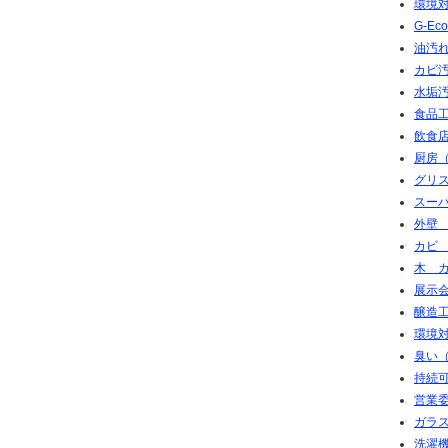
環境対
G-E
油汚れ
カビ
水垢
食品工
飲食店
厨房（
グリ
スー
外壁
カビ
木 
展示会
醸造
環境対
臭い（
持続可
営業
ガラ
洗濯