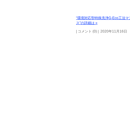
“環境対応型特殊洗浄G-Eco工
ス”の詳細は »
| コメント (0) | 2020年11月16日