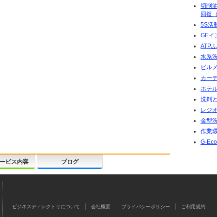
切削
回復（
5S活
GE
ATP
水系
ビル
カー
ホテ
洗剤
レジ
金型
作業
G-E
ービス内容
ブログ
ビジネスディレクトリについて
会社概要
プライバシーポリシー
ご利用規約