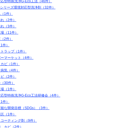
応型特殊洗浄G-Eco工法（46件）
coシリーズ環境対応型洗浄剤（32件）
（1件）
汚れ（2件）
汚れ（3件）
場（11件）
（2件）
1件）
ストラップ（1件）
パーマーケット（4件）
 カビ（1件）
 病気（4件）
カビ（2件）
（30件）
工場（1件）
応型特殊洗浄G-Eco工法研修会（4件）
1件）
能な開発目標（SDGs）（3件）
委託（1件）
スコーティング剤（9件）
機 カビ（2件）