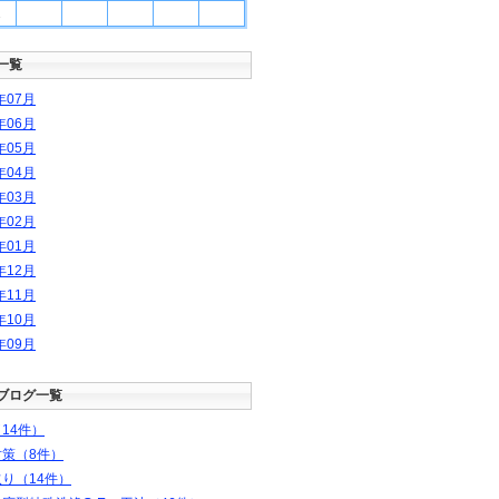
1
一覧
年
07
月
年
06
月
年
05
月
年
04
月
年
03
月
年
02
月
年
01
月
年
12
月
年
11
月
年
10
月
年
09
月
ブログ一覧
14件）
対策（8件）
り（14件）