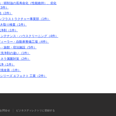
油・研削油の長寿命化（性能維持）、劣化
3件）
動（2件）
インフラストラクチャー事業部（1件）
ふき取り検査（1件）
洗浄剤（1件）
メンテナンス・ハウスクリーニング（4件）
ディーラー・自動車整備工場（4件）
ル・旅館・宿泊施設（5件）
と洗浄剤の違い（1件）
オネラ属菌対策（2件）
洗浄（1件）
環境改善（1件）
coシリーズ エフェクト 工業（2件）
お問合せ
ビジネスディレクトリに登録する