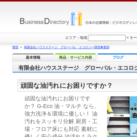
エリア・地域
×
キー
環境
»
有限会社ハウスステージ グローバル・エコロジー環境事業部
基本情報
商品・サービス内容
ブログ
有限会社ハウスステージ グローバル・エコロ
頑固な油汚れにお困りですか？
頑固な油汚れにお困りです
か？ G-Eco 油・マルチ なら、
強力洗浄＆環境に優しい！ 油
汚れをスッキリ分解 厨房・工
場・フロア床にも対応 素材に
優しく安心成分 油汚れもラク