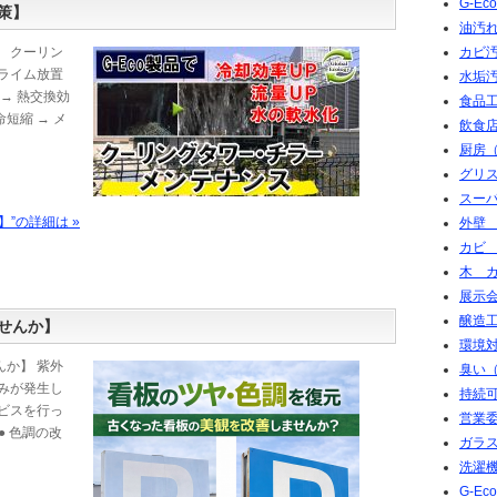
G-E
策】
油汚れ
 クーリン
カビ
ライム放置
水垢
→ 熱交換効
食品工
命短縮 → メ
飲食店
厨房（
グリ
スー
”の詳細は »
外壁
カビ
木 
展示会
醸造
せんか】
環境対
か】 紫外
臭い（
みが発生し
持続可
ビスを行っ
営業
● 色調の改
ガラ
洗濯
G-E