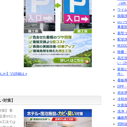
（4件
ウイ
脱脂
㈲ハ
事業部
新型
配管
MJ3
除菌
高圧洗
い（2
新規
か】”の詳細は »
件）
看板再
DPF
劣化
冷却
い対策】
次亜
策】 客
洗浄（
足度や口コ
繊維
co工法では
切削