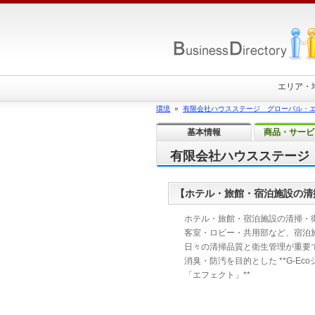
エリア・
環境
»
有限会社ハウスステージ グローバル・
基本情報
商品・サービ
有限会社ハウスステージ
【ホテル・旅館・宿泊施設の清
ホテル・旅館・宿泊施設の清掃・
客室・ロビー・共用部など、宿泊
日々の清掃品質と衛生管理が重要で
消臭・防汚を目的とした **G-Ec
「エフェクト」**