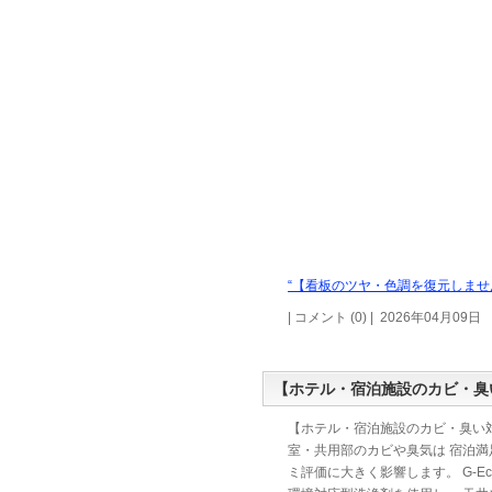
“【看板のツヤ・色調を復元しません
| コメント (0) | 2026年04月09日
【ホテル・宿泊施設のカビ・臭
【ホテル・宿泊施設のカビ・臭い対
室・共用部のカビや臭気は 宿泊満
ミ評価に大きく影響します。 G-E