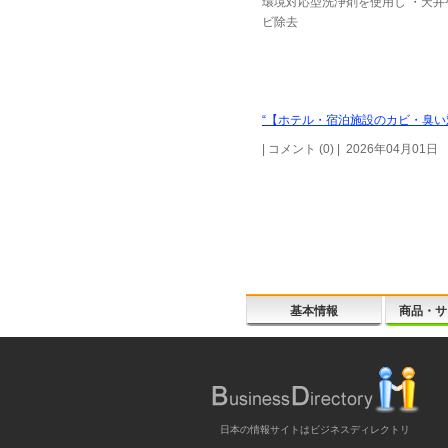
環境対応型洗浄剤を使用し ・天井
ビ除去
“【ホテル・宿泊施設のカビ・臭い対
| コメント (0) | 2026年04月01日
基本情報
商品・サ
日本の情報サイトはビジネスディレクトリ