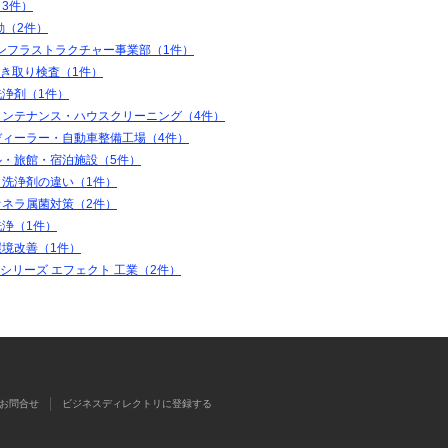
3件）
動（2件）
インフラストラクチャー事業部（1件）
ふき取り検査（1件）
洗浄剤（1件）
メンテナンス・ハウスクリーニング（4件）
ディーラー・自動車整備工場（4件）
ル・旅館・宿泊施設（5件）
と洗浄剤の違い（1件）
オネラ属菌対策（2件）
洗浄（1件）
環境改善（1件）
coシリーズ エフェクト 工業（2件）
お問合せ
ビジネスディレクトリに登録する