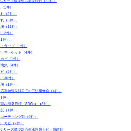
coシリーズ環境対応型洗浄剤（32件）
（1件）
汚れ（2件）
汚れ（3件）
場（11件）
（2件）
1件）
ストラップ（1件）
パーマーケット（4件）
 カビ（1件）
 病気（4件）
カビ（2件）
（30件）
工場（1件）
応型特殊洗浄G-Eco工法研修会（4件）
1件）
能な開発目標（SDGs）（3件）
委託（1件）
スコーティング剤（9件）
機 カビ（2件）
coシリーズ環境対応型水性防カビ・防菌剤