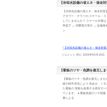
【冷却水設備の省エネ・保全対
【冷却水設備の省エネ・保全対策】
グタワー・チラーの スケール・ス
していませんか？ スケール付着は 
率低下 → 消費電力増大 → 設備寿
ン
“【冷却水設備の省エネ・保全対策】
| コメント (0) | 2026年04月16日
【看板のツヤ・色調を復元しま
【看板のツヤ・色調を復元しません
線や経年劣化により 色あせ・くす
た看板の 美観を改善する再生サー
ています。 ● 看板表面のツヤ回復 
善による