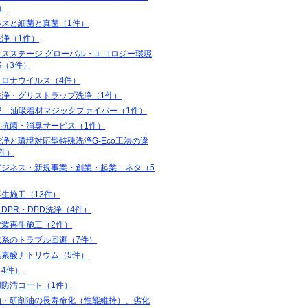
）
ルスと細菌と真菌（1件）
洗浄（1件）
ウスステージ グローバル・エコロジー環境
（3件）
コロナウイルス（4件）
洗浄・グリストラップ洗浄（1件）
32 油吸着材マジックファイバー（1件）
・抗菌・消臭サービス（1件）
浄と環境対応型特殊洗浄G-Eco工法の違
件）
ビジネス・新規事業・創業・起業 ネタ（5
生施工（13件）
・DPR・DPD洗浄（4件）
塗装再生施工（2件）
水系のトラブル回避（7件）
塩素酸ナトリウム（5件）
4件）
用防汚コート（1件）
油・研削油の長寿命化（性能維持）、劣化