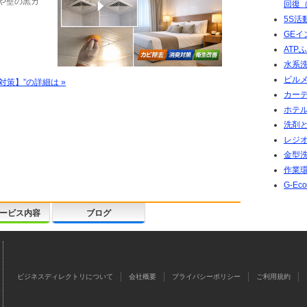
や壁の黒カ
回復（
5S活
GE
ATP
水系
ビル
策】”の詳細は »
カー
ホテ
洗剤
レジ
金型
作業
G-E
ービス内容
ブログ
ビジネスディレクトリについて
会社概要
プライバシーポリシー
ご利用規約