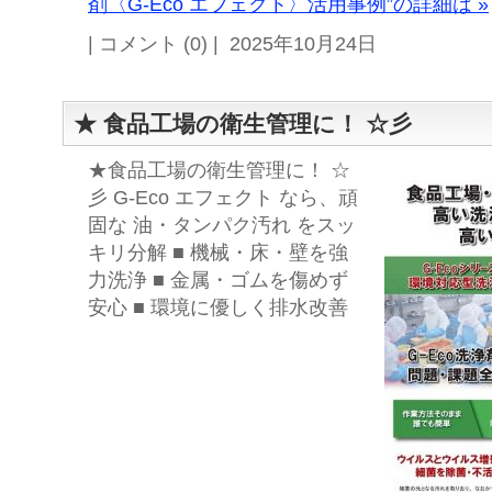
剤〈G-Eco エフェクト〉活用事例”の詳細は »
| コメント (0) | 2025年10月24日
★ 食品工場の衛生管理に！ ☆彡
★食品工場の衛生管理に！ ☆
彡 G-Eco エフェクト なら、頑
固な 油・タンパク汚れ をスッ
キリ分解 ■ 機械・床・壁を強
力洗浄 ■ 金属・ゴムを傷めず
安心 ■ 環境に優しく排水改善