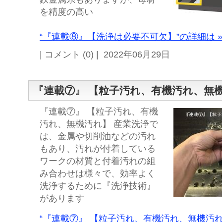
を精度の高い
“『連載⑧』【洗浄は必要不可欠】”の詳細は 
| コメント (0) | 2022年06月29日
『連載⑦』 【粒子汚れ、有機汚れ、無
『連載⑦』 【粒子汚れ、有機
汚れ、無機汚れ】 産業洗浄で
は、金属や切削油などの汚れ
もあり、汚れが付着している
ワークの材質と付着汚れの組
み合わせは様々で、効率よく
洗浄するために『洗浄技術』
があります
“『連載⑦』 【粒子汚れ、有機汚れ、無機汚れ