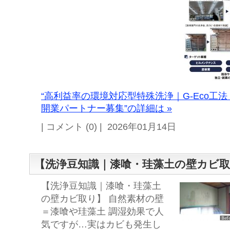
“高利益率の環境対応型特殊洗浄｜G-Eco工法
開業パートナー募集”の詳細は »
| コメント (0) | 2026年01月14日
【洗浄豆知識｜漆喰・珪藻土の壁カビ
【洗浄豆知識｜漆喰・珪藻土
の壁カビ取り】 自然素材の壁
＝漆喰や珪藻土 調湿効果で人
気ですが…実はカビも発生し