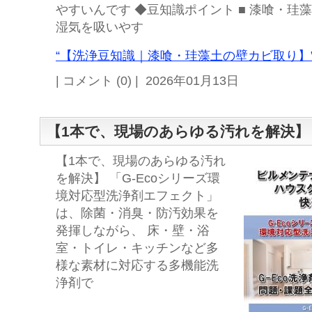
やすいんです ◆豆知識ポイント ■ 漆喰・珪
湿気を吸いやす
“【洗浄豆知識｜漆喰・珪藻土の壁カビ取り】”
| コメント (0) | 2026年01月13日
【1本で、現場のあらゆる汚れを解決】
【1本で、現場のあらゆる汚れ
を解決】 「G-Ecoシリーズ環
境対応型洗浄剤エフェクト」
は、除菌・消臭・防汚効果を
発揮しながら、 床・壁・浴
室・トイレ・キッチンなど多
様な素材に対応する多機能洗
浄剤で